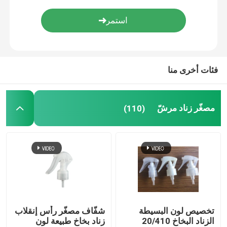
دقيق سديم مرشّ
زجاجات المضخة الهوائية
فئات أخرى منا
أنبوب ملمع الشفاه
مصغّر زناد مرشّ
(110)
جرة كريم بلاستيكية
زجاجة مستحضرات التجميل الأكريلية
عصا مزيل العرق فارغة
تخصيص لون البسيطة
شفّاف مصغّر رأس إنقلاب
زجاجة مستحضرات التجميل البلاستيكية
الزناد البخاخ 20/410
زناد بخاخ طبيعة لون