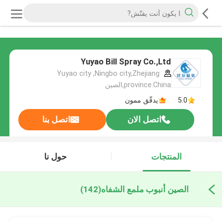
Yuyao Bill Spray Co.,Ltd
Yuyao city ,Ningbo city,Zhejiang
province.China,الصين
5.0
يدقّق ممون
اتصل الان
اتصل بنا
المنتجات
حول نا
الصين أنبوب ملمع الشفاه
(142)