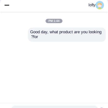
lofty
الألومنيوم اختتام البلاستيك
جميع الأسود حمام السائل
السائل موزع الصابون
مضخة موزع الأشعة فوق
مضخة 24 410 البلاستيك
البنفسجية إغلاق مع مفتاح
1:44 PM
مادة Pp
اليسار الصحيح
افضل سعر
افضل سعر
Good day, what product are you looking 
for?
اتصل بنا
اتصل بنا
عرض المزيد
منزل
حول نا
اتصل بنا
Desktop Site
خريطة الموقع
Privacy Policy