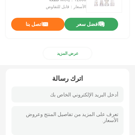
الأسعار：قابل للتفاوض
بلاستيكيّ زناد مرشّ
افضل سعر
اتصل بنا
يد زناد مرشّ
عرض المزيد
مضخة مستحضرات التجميل الصيدلي
موزع مضخة كريم
اترك رسالة
زناد مضخة مرشّ
مضخة العطور البخاخ
مضخة محلول بلاستيك