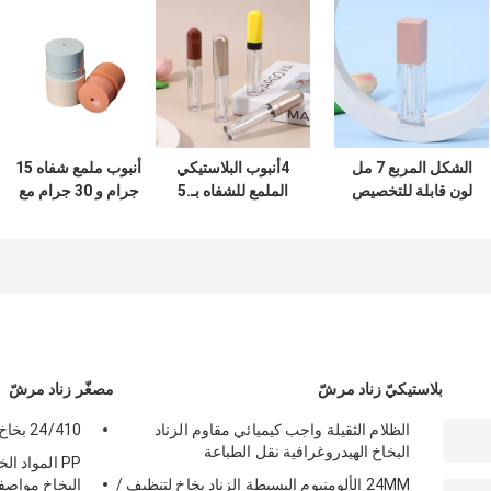
الشكل المربع 7 مل
4أنبوب البلاستيكي
أنبوب ملمع شفاه 15
لون قابلة للتخصيص
الملمع للشفاه بـ.5
جرام و 30 جرام مع
ضوء الشفاه أنبوب
مل مع ألوان مخصصة
غطاء لولبي وإغلاق
ضوء الشفاه الفارغ
وتصميم مضاد للكثافة
ومادة PETG/ABS
حاوية ضوء الشفاه
لمنتجات العناية
لمرطبان قناع الشفاه
للشعر السائل
بالشفاه
ووعاء البلسم
بلاستيكيّ زناد مرشّ
مصغّر زناد مرشّ
الظلام الثقيلة واجب كيميائي مقاوم الزناد
24/410 بخاخ اليد الزناد البلاستيك ألوان مختلفة
البخاخ الهيدروغرافية نقل الطباعة
PP المواد ال
24MM الألومنيوم البسيطة الزناد بخاخ لتنظيف /
البخاخ مواصف