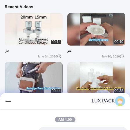
Recent Videos
00:14
00:40
ديو
س
June 04, 2026
July 30, 2026
00:44
00:38
30 مل 50 مل 80 مل 100 مل زجاجة
زجاجة رذاذ لتنظيف الشاشة
LUX PACK
بدون هواء
February 07, 2026
May 22, 2026
4:55 AM
بخاخ الزناد