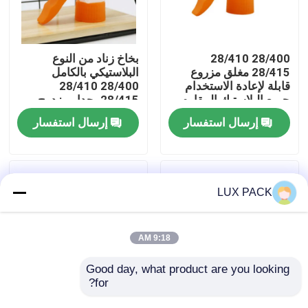
معلومات عنا
28/400 28/410
بخاخ زناد من النوع
28/415 مغلق مزروع
البلاستيكي بالكامل
جولة في المعمل
قابلة لإعادة الاستخدام
28/400 28/410
جميع البلاستيك المقاوم
28/415 بجدار مزدوج
للكيماويات رش المكابح
إرسال استفسار
إرسال استفسار
رقابة جودة
اتصل بنا
LUX PACK
أخبار
9:18 AM
حالات
Good day, what product are you looking 
for?
28/410 بخاخ زناد
24/410 28/410 رذاذ
مصغّر زناد مرشّ