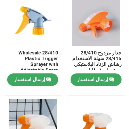
جدار مزدوج 28/410
Wholesale 28/410
28/415 سهلة الاستخدام
Plastic Trigger
رشاش الزناد البلاستيكي
Sprayer with
مع نمط رش قابل
Adjustable Spray
للتعديل ومقاومة
Mode and Leak-proof
إرسال استفسار
إرسال استفسار
الكيماويات
Design for Cleaning
(مغلق بلاستيكي مع
بيت
وضعية رش قابلة للتعديل
وتصميم مضاد للكثافة)
منتجات
أشرطة فيديو