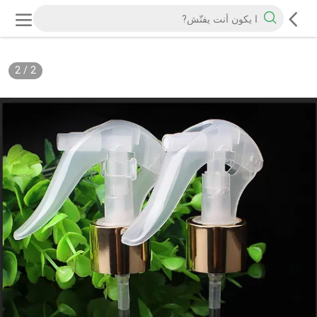
2
/
2