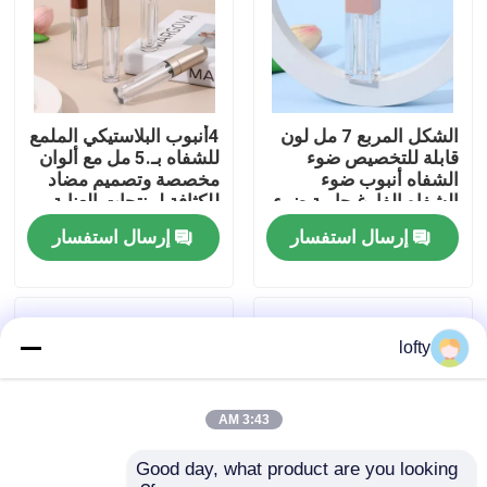
معلومات عنا
جولة في المعمل
الشكل المربع 7 مل لون
4أنبوب البلاستيكي الملمع
قابلة للتخصيص ضوء
للشفاه بـ.5 مل مع ألوان
الشفاه أنبوب ضوء
مخصصة وتصميم مضاد
رقابة جودة
الشفاه الفارغ حاوية ضوء
للكثافة لمنتجات العناية
الشفاه للشعر السائل
بالشفاه
إرسال استفسار
إرسال استفسار
اتصل بنا
أخبار
lofty
حالات
3:43 AM
Good day, what product are you looking 
مصغّر زناد مرشّ