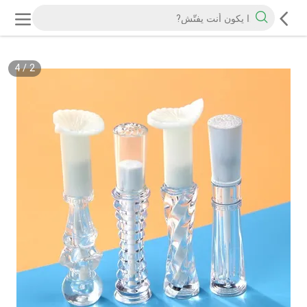
4
/
2