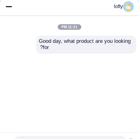
lofty
الألومنيوم اختتام البلاستيك
جميع الأسود حمام السائل
السائل موزع الصابون
مضخة موزع الأشعة فوق
مضخة 24 410 البلاستيك
البنفسجية إغلاق مع مفتاح
11:21 PM
مادة Pp
اليسار الصحيح
افضل سعر
افضل سعر
Good day, what product are you looking 
for?
اتصل بنا
اتصل بنا
عرض المزيد
منزل
حول نا
اتصل بنا
Desktop Site
خريطة الموقع
Privacy Policy