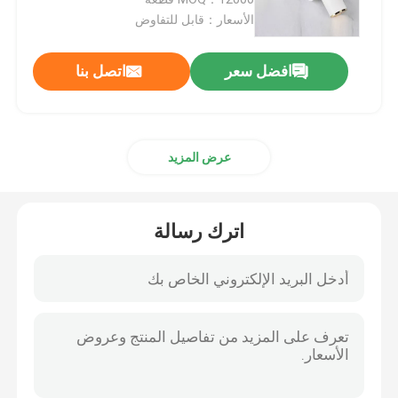
الأسعار：قابل للتفاوض
بلاستيكيّ زناد مرشّ
افضل سعر
اتصل بنا
يد زناد مرشّ
عرض المزيد
مضخة مستحضرات التجميل الصيدلي
موزع مضخة كريم
اترك رسالة
زناد مضخة مرشّ
مضخة العطور البخاخ
مضخة محلول بلاستيك