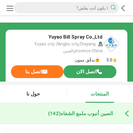
Yuyao Bill Spray Co.,Ltd
Yuyao city ,Ningbo city,Zhejiang
province.China,الصين
5.0
يدقّق ممون
اتصل الان
اتصل بنا
المنتجات
حول نا
الصين أنبوب ملمع الشفاه
(142)