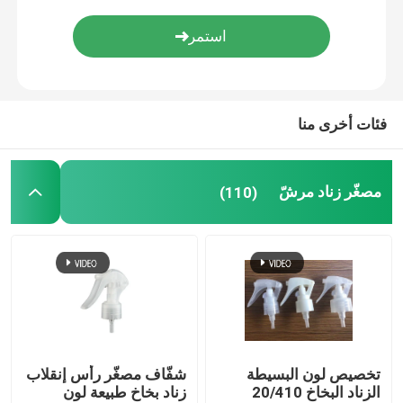
دقيق سديم مرشّ
زجاجات المضخة الهوائية
فئات أخرى منا
أنبوب ملمع الشفاه
مصغّر زناد مرشّ
(110)
جرة كريم بلاستيكية
زجاجة مستحضرات التجميل الأكريلية
عصا مزيل العرق فارغة
تخصيص لون البسيطة
شفّاف مصغّر رأس إنقلاب
زجاجة مستحضرات التجميل البلاستيكية
الزناد البخاخ 20/410
زناد بخاخ طبيعة لون