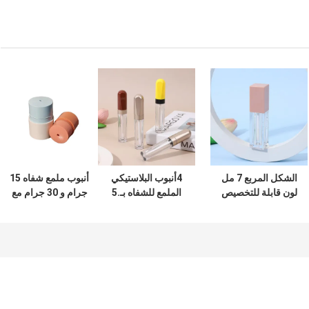
الشكل المربع 7 مل
4أنبوب البلاستيكي
أنبوب ملمع شفاه 15
لون قابلة للتخصيص
الملمع للشفاه بـ.5
جرام و 30 جرام مع
ضوء الشفاه أنبوب
مل مع ألوان مخصصة
غطاء لولبي وإغلاق
ضوء الشفاه الفارغ
وتصميم مضاد للكثافة
ومادة PETG/ABS
حاوية ضوء الشفاه
لمنتجات العناية
لمرطبان قناع الشفاه
للشعر السائل
بالشفاه
ووعاء البلسم