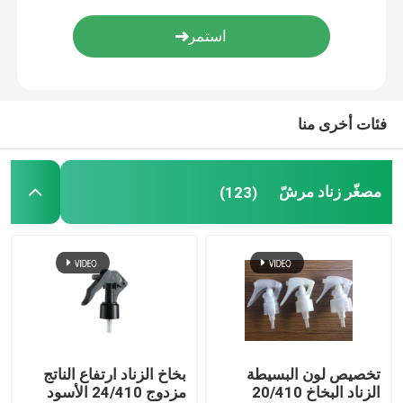
دقيق سديم مرشّ
زجاجات المضخة الهوائية
فئات أخرى منا
أنبوب ملمع الشفاه
مصغّر زناد مرشّ
(123)
جرة كريم بلاستيكية
زجاجة مستحضرات التجميل الأكريلية
عصا مزيل العرق فارغة
تخصيص لون البسيطة
بخاخ الزناد ارتفاع الناتج
زجاجة مستحضرات التجميل البلاستيكية
الزناد البخاخ 20/410
مزدوج 24/410 الأسود