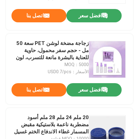
افضل سعر
اتصل بنا
معلومات عنا
جولة في المعمل
زجاجة مضخة لوشن PET سعة 50
مل - حجم سفر محمول، حاوية
رقابة جودة
للعناية بالبشرة مانعة للتسرب، لون
مخصص متاح
MOQ：5000
الأسعار：USD0.7/pcs
اتصل بنا
افضل سعر
اتصل بنا
أخبار
حالات
20 ملم 24 ملم 28 ملم أسود
مضطربة ناعمة بلاستيكية مقبض
المسمار غطاء الاندفاع الختم غسيل
مصغّر زناد مرشّ
للزجاجات التجميلية
MOQ：10000 قطعة