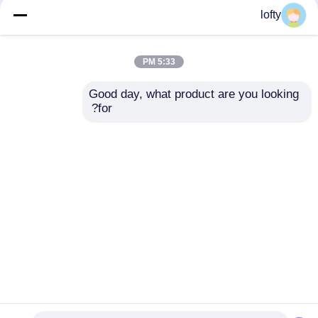
lofty
الألومنيوم اختتام البلاستيك
جميع الأسود حمام السائل
السائل موزع الصابون
مضخة موزع الأشعة فوق
مضخة 24 410 البلاستيك
البنفسجية إغلاق مع مفتاح
5:33 PM
مادة Pp
اليسار الصحيح
افضل سعر
افضل سعر
Good day, what product are you looking 
for?
اتصل بنا
اتصل بنا
عرض المزيد
منزل
حول نا
اتصل بنا
Desktop Site
خريطة الموقع
Privacy Policy