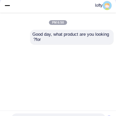
lofty
الألومنيوم اختتام البلاستيك
جميع الأسود حمام السائل
السائل موزع الصابون
مضخة موزع الأشعة فوق
مضخة 24 410 البلاستيك
البنفسجية إغلاق مع مفتاح
6:50 PM
مادة Pp
اليسار الصحيح
افضل سعر
افضل سعر
Good day, what product are you looking 
for?
اتصل بنا
اتصل بنا
عرض المزيد
منزل
حول نا
اتصل بنا
Desktop Site
خريطة الموقع
Privacy Policy