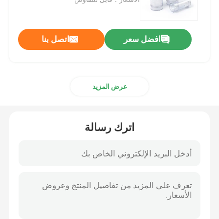
بلاستيكيّ زناد مرشّ
افضل سعر
اتصل بنا
يد زناد مرشّ
عرض المزيد
مضخة مستحضرات التجميل الصيدلي
موزع مضخة كريم
اترك رسالة
زناد مضخة مرشّ
مضخة العطور البخاخ
مضخة محلول بلاستيك