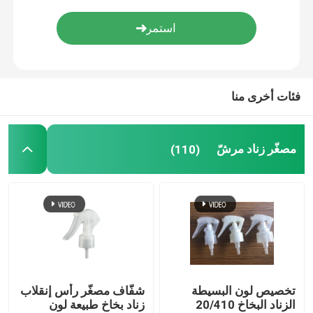
دقيق سديم مرشّ
زجاجات المضخة الهوائية
فئات أخرى منا
أنبوب ملمع الشفاه
مصغّر زناد مرشّ
(110)
جرة كريم بلاستيكية
زجاجة مستحضرات التجميل الأكريلية
عصا مزيل العرق فارغة
تخصيص لون البسيطة
شفّاف مصغّر رأس إنقلاب
زجاجة مستحضرات التجميل البلاستيكية
الزناد البخاخ 20/410
زناد بخاخ طبيعة لون