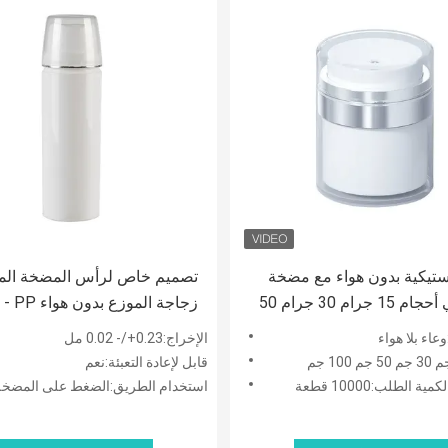
ستيكية بدون هواء مع مضخة
تصميم خاص لرأس المضخة ال
تفريغ في أحجام 15 جرام 30 جرام 50
زجاجة ال
يم الوجه
عاء بلا هواء
الإخراج:0.23+/- 0.02 مل
مل 50 مل 75 مل 100 مل
قابل لإعادة التعبئة:نعم
ة الطلب:10000 قطعة
استخدام الطريق:الضغط على المضخة