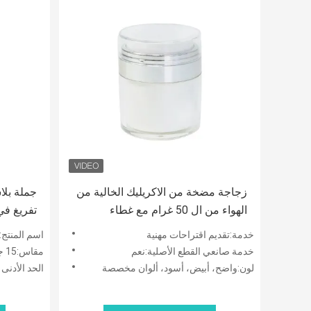
زجاجة مضخة من الاكريليك الخالية من
جملة بلا
الهواء من ال 50 غرام مع غطاء
بلاستيكي قابل للتبديل للكريمات
جرام لكر
خدمة:تقديم اقتراحات مهنية
اسم المنتج:و
الراقية للجلد
خدمة صانعي القطع الأصلية:نعم
مقاس:15 جم 30 جم 50 جم 100 جم
لون:واضح، أبيض، أسود، ألوان مخصصة
الحد الأدنى لكمي