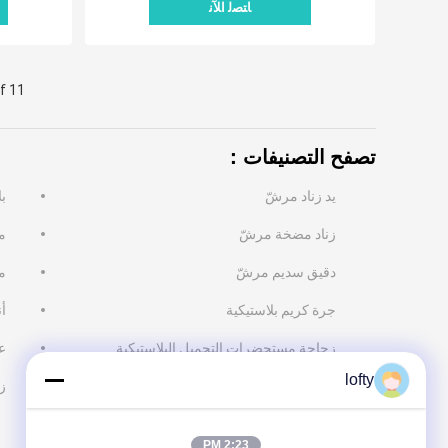
ﺎﺘﺼﻟ ﺍﻶﻧ
f 11
تصفح التصنيفات：
يد زناد مرشّ
بل
زناد مضخة مرشّ
م
دقيق سديم مرشّ
م
جرة كريم بلاستيكية
أ
زجاجة مستحضرات التجميل البلاستيكية
ع
lofty
ز
2:23 PM