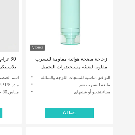
زجاجة مضخة هوائية مقاومة للتسرب
مقلوبة لتعبئة مستحضرات التجميل
بلاستيكي
بأحجام 15 مل 30 مل 50 مل
بلا هوا
التوافق:مناسبة للمنتجات اللزجة والسائلة
اسم العنصر:
مانعة للتسرب:نعم
مادة:PP PS
ميناء:نينغبو أو شنغهاي
مقاس:30 جم 50 جم 100 جم
ﺎﺘﺼﻟ ﺍﻶﻧ