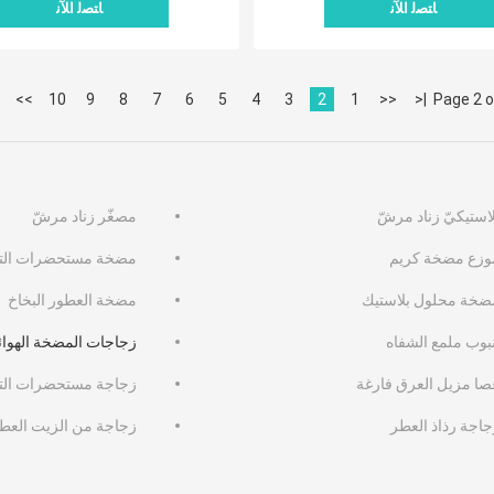
ﺎﺘﺼﻟ ﺍﻶﻧ
ﺎﺘﺼﻟ ﺍﻶﻧ
>>
10
9
8
7
6
5
4
3
2
1
<<
|<
Page 2 o
استيكيّ زناد مرشّ
مصغّر زناد مرشّ
وزع مضخة كريم
مضخة مستحضرات التج
ضخة محلول بلاستيك
مضخة العطور البخاخ
نبوب ملمع الشفاه
زجاجات المضخة الهوائ
صا مزيل العرق فارغة
زجاجة مستحضرات التجم
جاجة رذاذ العطر
زجاجة من الزيت العط