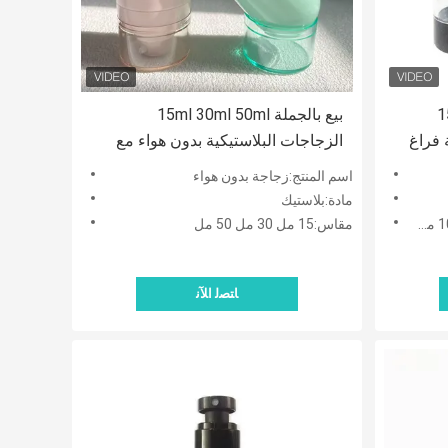
15ml 30ml 50ml 
بيع بالجملة 15ml 30ml 50ml
كية فراغ
الزجاجات البلاستيكية بدون هواء مع
رشاش / مضخة كريم
اسم المنتج:زجاجة بدون هواء
مادة:بلاستيك
مقاس:15 مل 30 مل 50 مل
ﺎﺘﺼﻟ ﺍﻶﻧ