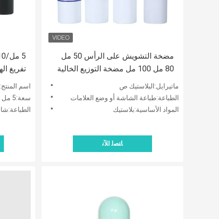
مضخة التشويش على الرأس 50 مل
80 مل 100 مل مضخة التوزيع الخالية
من الهواء الدعم الألوان طباعة الحرير
الأحجام 
ماتيرايل:البلاستيك ص
اسم المنتج:ز
تخصيص تستخدم للعناية بالبشرة
التعبئة و
الطباعة:طباعة الشاشة أو وضع العلامات
سعة:5 مل / 10 مل / 15 مل
المواد الأساسية:بلاستيك
الطباعة:شاشة
ﺎﺘﺼﻟ ﺍﻶﻧ