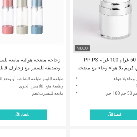
30 غرام 50 غرام 100 غرام PP PS
زجاجة مضخة هوائية مانعة للت
 كريم بلا هواء وعاء مع مضخة
وصديقة للسفر مع زخارف قابلة
ء وشعار مخصص
للتخصيص لتعبئة مستحضرات ال
وعاء بلا هواء
طباعة اللوتو:طباعة الشاشة أو وضع العل
وظيفة:منع التلامس الجوي
مانعة للتسرب:نعم
ﺎﺘﺼﻟ ﺍﻶﻧ
ﺎﺘﺼﻟ ﺍﻶﻧ