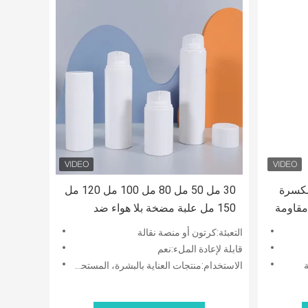
مكسرة
30 مل 50 مل 80 مل 100 مل 120 مل
موزع بدون هواء PP - مقاومة
150 مل علبة مضخة بلا هواء ضد
للتسرب وقابلة لإعادة التعبئة بقدرة 30
التسرب من البلاستيك PP
التعبئة:كرتون أو منصة نقالة
قابلة لإعادة الملء:نعم
الاستخدام:منتجات العناية بالبشرة، المستحضرات، الأمصال، الكريمات