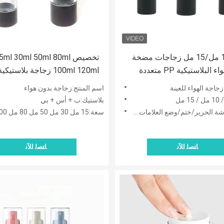
5 مل/10 مل/15 مل زجاجات مضخة
تخصيص 80ml
تفريغ الهواء البلاستيكية PP متعددة
100ml 120ml زجاجة بلاستي
للكريم واللوشن ومصل عينة
مستحضرات التجميل المصلات
جاجة الهواء للعينة
اسم المنتج:زجاجة بدون هواء
التغليف
الكريمات زجاجة
بلاستيك:ب + أس + بي
 الحرير/ختم/وضع العلامات الساخنة
سعة:15 مل 30 مل 50 مل 80 مل 100 مل 120 مل
ﺎﺘﺼﻟ ﺍﻶﻧ
ﺎﺘﺼﻟ ﺍﻶﻧ