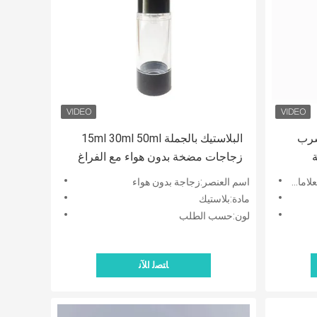
سرب
البلاستيك بالجملة 15ml 30ml 50ml
زجاجات مضخة بدون هواء مع الفراغ
تجميل
رذاذ الضباب الدقيق ومضخة مستحضر
امات
اسم العنصر:زجاجة بدون هواء
مادة:بلاستيك
لون:حسب الطلب
ﺎﺘﺼﻟ ﺍﻶﻧ