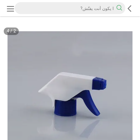
4
/
2