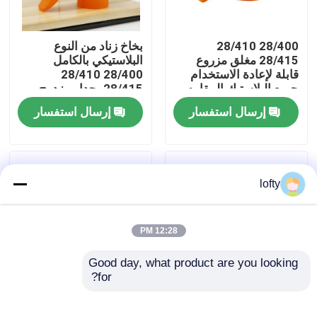
معلومات عنا
28/400 28/410
بخاخ زناد من النوع
28/415 مغلق مزروع
البلاستيكي بالكامل
قابلة لإعادة الاستخدام
28/400 28/410
جولة في المعمل
جميع البلاستيك المقاوم
28/415 بجدار مزدوج
للكيماويات رش المكابح
إرسال استفسار
إرسال استفسار
رقابة جودة
اتصل بنا
lofty
أخبار
12:28 PM
Good day, what product are you looking 
حالات
for?
28/410 بخاخ زناد
24/410 28/410 رذاذ
بلاستيكي فوهة زناد حلول
الزناد البلاستيكي مع
مصغّر زناد مرشّ