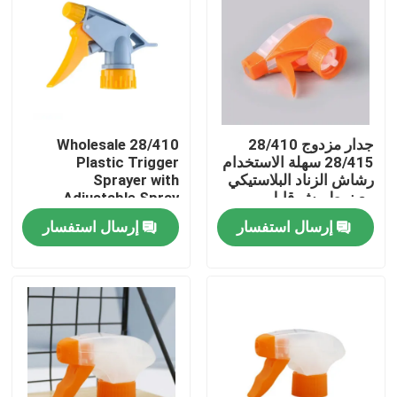
جدار مزدوج 28/410
Wholesale 28/410
28/415 سهلة الاستخدام
Plastic Trigger
رشاش الزناد البلاستيكي
Sprayer with
مع نمط رش قابل
Adjustable Spray
للتعديل ومقاومة
Mode and Leak-proof
إرسال استفسار
إرسال استفسار
الكيماويات
Design for Cleaning
(مغلق بلاستيكي مع
وضعية رش قابلة للتعديل
بيت
وتصميم مضاد للكثافة)
منتجات
أشرطة فيديو