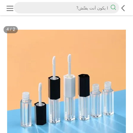
4
/
2