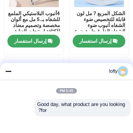
الشكل المربع 7 مل لون
4أنبوب البلاستيكي الملمع
معلومات عنا
قابلة للتخصيص ضوء
للشفاه بـ.5 مل مع ألوان
الشفاه أنبوب ضوء
مخصصة وتصميم مضاد
الشفاه الفارغ حاوية ضوء
للكثافة لمنتجات العناية
جولة في المعمل
الشفاه للشعر السائل
بالشفاه
إرسال استفسار
إرسال استفسار
رقابة جودة
lofty
اتصل بنا
5:45 PM
أخبار
Good day, what product are you looking 
for?
حالات
أنبوب ملمع شفاه 15
Customized Matte
جرام و 30 جرام مع غطاء
Finish Lipstick Tube
لولبي وإغلاق ومادة
with PP Cap in
مصغّر زناد مرشّ