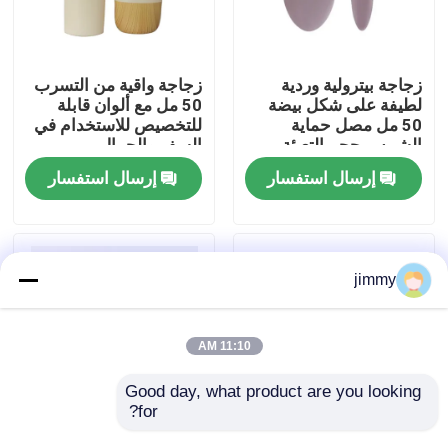
معلومات عنا
زجاجة بيترولية وردية
زجاجة واقية من التسرب
لطيفة على شكل بيضة
50 مل مع ألوان قابلة
جولة في المعمل
50 مل مصل حماية
للتخصيص للاستخدام في
الشمس حجم التعبئة
السفر والجمال
إرسال استفسار
إرسال استفسار
رقابة جودة
اتصل بنا
jimmy
أخبار
11:10 AM
حالات
Good day, what product are you looking 
for?
50 مل زجاجة واقية من
زجاجة مستحضرات
مصغّر زناد مرشّ