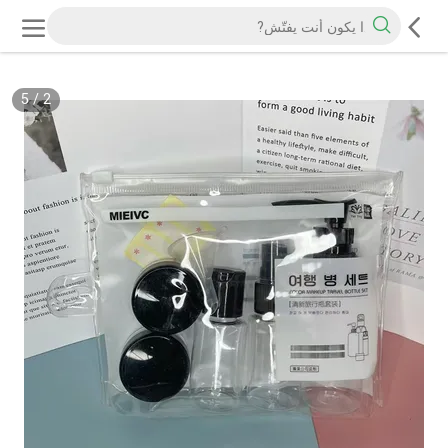
5
/
2