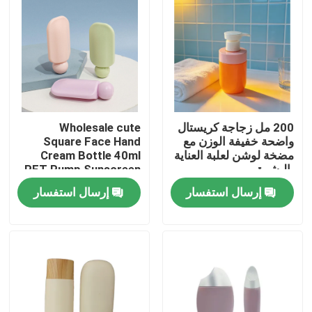
200 مل زجاجة كريستال
Wholesale cute
واضحة خفيفة الوزن مع
Square Face Hand
مضخة لوشن لعلبة العناية
Cream Bottle 40ml
بالبشرة
PET Pump Sunscreen
Lotion Skincare
إرسال استفسار
إرسال استفسار
Cosmetic Packaging
with Custom Logo
بيت
(تغليف تجميلي مع شعار
مخصص)
منتجات
أشرطة فيديو