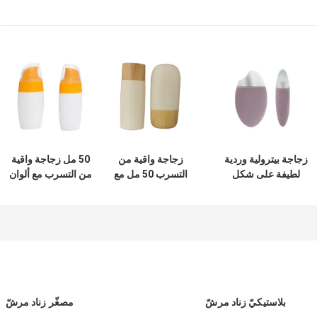
زجاجة بيترولية وردية
زجاجة واقية من
50 مل زجاجة واقية
لطيفة على شكل
التسرب 50 مل مع
من التسرب مع ألوان
بيضة 50 مل مصل
ألوان قابلة للتخصيص
مخصصة للسفر
حماية الشمس حجم
للاستخدام في السفر
والاستخدام التجميلي
التعبئة
والجمال
بلاستيكيّ زناد مرشّ
مصغّر زناد مرشّ