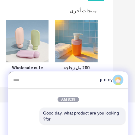
منتجات أخرى
200 مل زجاجة
Wholesale cute
كريستال واضحة
Square Face Hand
jimmy
خفيفة الوزن مع
Cream Bottle
مضخة لوشن لعلبة
40ml PET Pump
العناية بالبشرة
Sunscreen Lotion
Skincare
8:39 AM
Cosmetic
Packaging with
Good day, what product are you looking 
Custom Logo
for?
(تغليف تجميلي مع
ترك رسالة
شعار مخصص)