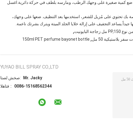
ك. ضع كمية صغيرة على وجهك الرطب، ومارسه بلطف في حركة دائرية.اغسل
صة بك تحتوي على مُزيل للشعر، استخدمها بعد التنظيف. ضعها على وجهك،
داً.يساعد التجفيف على إزالة خلايا الجلد الميتة ويترك بشرتك ناعمة.
,
,
150ml PET perfume bayonet bottle
YUYAO BILL SPRAY CO.,LTD
Mr. Jacky
اتصل شخص:
0086-15168562344
الهاتف ::