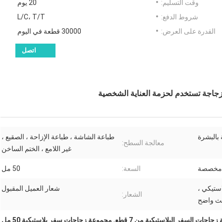
وقت التسليم:
20 يوم
شروط الدفع:
L/C، T/T
القدرة على العرض:
30000 قطعة في اليوم
اتصل
 بالبشرة
طباعة الشاشة ، طباعة الإزاحة ، الصقيع ،
معالجة السطح:
غير اللامع ، الختم الساخن
مخصصة
السعة:
50 مل
ستيكي ،
شعار العميل المقبول
الشعار:
بث واضح
جاجات السفر البلاستيكية من 7 قطع
,
مجموعة زجاجات سفر بلاستيكية 50 مل