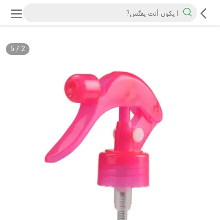
5
/
2