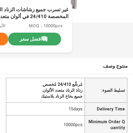
غير تسرب جميع رشاشات الزناد الب
المخصصة 24/410 في ألوان متعددة
MOQ：10000pcs
الأ
افضل سعر
منتوج وصف
مُرشِّع 24/410 مُخصص
,
تسليط الضوء:
رذاذ الزناد متعدد الألوان
,
جميع بخاخ الزناد بلاستيك
15days
Delivery Time
Minimum Order Q
10000pcs
uantity