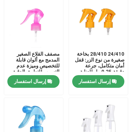
24/410 28/410 بخاخة
مصفف القلاع الصغير
صغيرة من نوع الزر: قفل
المدمج مع ألوان قابلة
أمان متكامل، جرعة
للتخصيص وميزة عدم
دقيقة 0.25 مل للعناية
التسرب للتطبيق الدقيق
الشخصية
إرسال استفسار
إرسال استفسار
بيت
منتجات
أشرطة فيديو