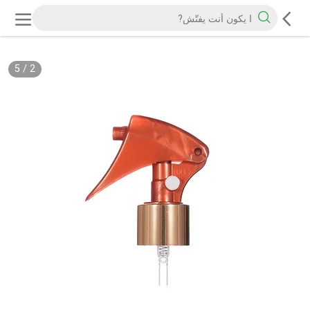
5
/
2