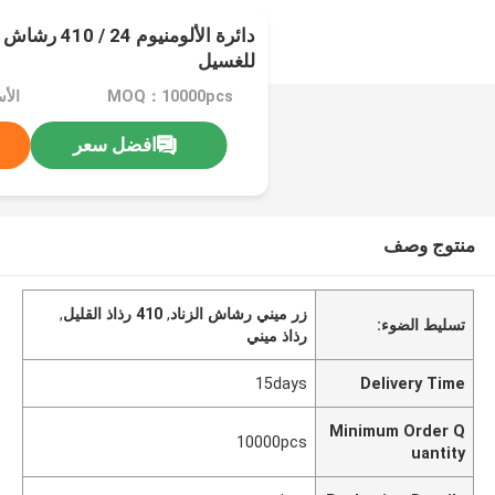
دائرة الألومني
للغسيل
MOQ：10000pcs
الأ
افضل سعر
منتوج وصف
زر ميني رشاش الزناد
,
410 رذاذ القليل
,
تسليط الضوء:
رذاذ ميني
15days
Delivery Time
Minimum Order Q
10000pcs
uantity