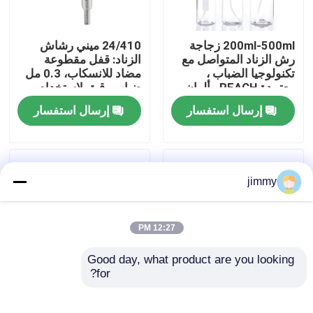
معلومات عنا
200ml-500ml زجاجة
24/410 ميني رشاش
رش الزناد المتواصل مع
الزناد: قفل مقطوعة
تكنولوجيا الضباب ،
مضاد للانسكاب، 0.3 مل
جولة في المعمل
معتمدة REACH ، ألوان
ضباب رقيق لاستخدام
مخصصة
الحديقة والصالون
إرسال استفسار
إرسال استفسار
رقابة جودة
اتصل بنا
jimmy
أخبار
12:27 PM
Good day, what product are you looking 
حالات
for?
بخاخ زناد مقاوم للمواد
24/410 28/410 بلاستيك
الكيميائية 28/410: خرج
ميني قاذف الرذاذ إغلاق
مصغّر زناد مرشّ