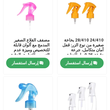
24/410 28/410 بخاخة
مصفف القلاع الصغير
صغيرة من نوع الزر: قفل
المدمج مع ألوان قابلة
أمان متكامل، جرعة
للتخصيص وميزة عدم
دقيقة 0.25 مل للعناية
التسرب للتطبيق الدقيق
الشخصية
إرسال استفسار
إرسال استفسار
بيت
منتجات
أشرطة فيديو