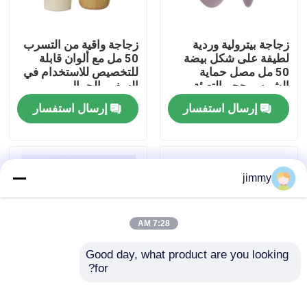
معلومات عنا
زجاجة بيترولية وردية
زجاجة واقية من التسرب
لطيفة على شكل بيضة
50 مل مع ألوان قابلة
50 مل مصل حماية
للتخصيص للاستخدام في
جولة في المعمل
الشمس حجم التعبئة
السفر والجمال
إرسال استفسار
إرسال استفسار
رقابة جودة
اتصل بنا
jimmy
أخبار
7:28 AM
Good day, what product are you looking 
حالات
for?
50 مل زجاجة واقية من
زجاجة مستحضرات
التسرب مع ألوان
تجميل بلاستيكية قابلة
مصغّر زناد مرشّ