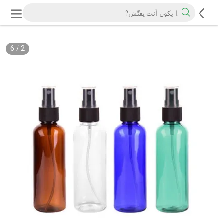
6
/
2