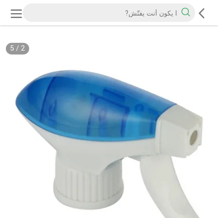
5
/
2