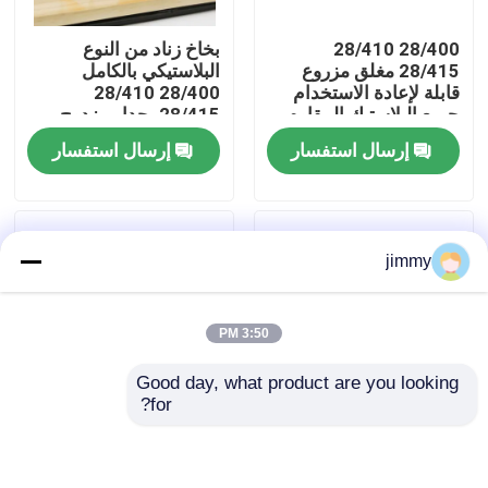
28/400 28/410
بخاخ زناد من النوع
معلومات عنا
28/415 مغلق مزروع
البلاستيكي بالكامل
قابلة لإعادة الاستخدام
28/400 28/410
جميع البلاستيك المقاوم
28/415 بجدار مزدوج
جولة في المعمل
للكيماويات رش المكابح
إرسال استفسار
إرسال استفسار
رقابة جودة
jimmy
اتصل بنا
3:50 PM
أخبار
Good day, what product are you looking 
for?
حالات
28/410 بخاخ زناد
24/410 28/410 رذاذ
بلاستيكي فوهة زناد حلول
الزناد البلاستيكي مع
تنظيف سقي زجاجات
تصميم مضاد للانسكاب
مصغّر زناد مرشّ