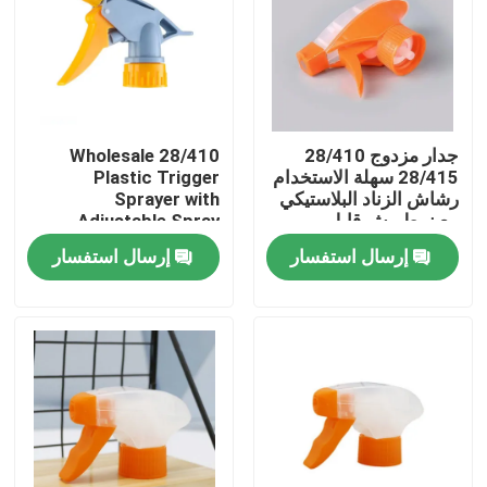
جدار مزدوج 28/410
Wholesale 28/410
28/415 سهلة الاستخدام
Plastic Trigger
رشاش الزناد البلاستيكي
Sprayer with
مع نمط رش قابل
Adjustable Spray
للتعديل ومقاومة
Mode and Leak-proof
إرسال استفسار
إرسال استفسار
الكيماويات
Design for Cleaning
(مغلق بلاستيكي مع
وضعية رش قابلة للتعديل
وتصميم مضاد للكثافة)
بيت
منتجات
أشرطة فيديو