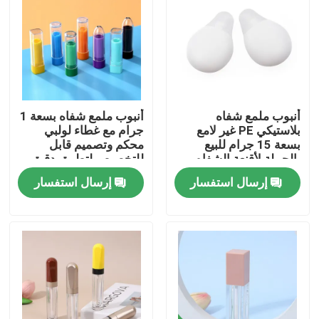
أنبوب ملمع شفاه
أنبوب ملمع شفاه بسعة 1
بلاستيكي PE غير لامع
جرام مع غطاء لولبي
بسعة 15 جرام للبيع
محكم وتصميم قابل
بالجملة لأقنعة الشفاه
للتخصيص لتطبيق دقيق
وتعبئة مستحضرات
إرسال استفسار
إرسال استفسار
التجميل
بيت
منتجات
أشرطة فيديو