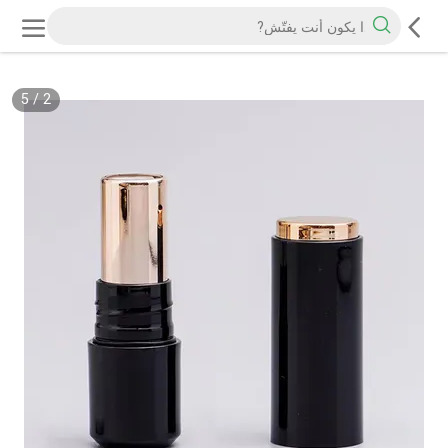
5
/
2