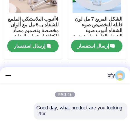
معلومات عنا
الشكل المربع 7 مل لون
4أنبوب البلاستيكي الملمع
قابلة للتخصيص ضوء
للشفاه بـ.5 مل مع ألوان
الشفاه أنبوب ضوء
مخصصة وتصميم مضاد
جولة في المعمل
الشفاه الفارغ حاوية ضوء
للكثافة لمنتجات العناية
الشفاه للشعر السائل
بالشفاه
إرسال استفسار
إرسال استفسار
رقابة جودة
اتصل بنا
lofty
أخبار
3:48 PM
Good day, what product are you looking 
حالات
for?
أنبوب ملمع شفاه 15
Customized Matte
جرام و 30 جرام مع غطاء
Finish Lipstick Tube
مصغّر زناد مرشّ