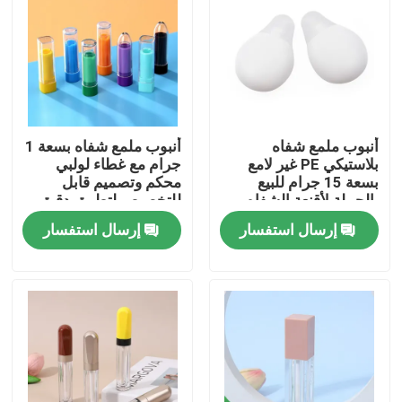
أنبوب ملمع شفاه
أنبوب ملمع شفاه بسعة 1
بلاستيكي PE غير لامع
جرام مع غطاء لولبي
بسعة 15 جرام للبيع
محكم وتصميم قابل
بالجملة لأقنعة الشفاه
للتخصيص لتطبيق دقيق
وتعبئة مستحضرات
إرسال استفسار
إرسال استفسار
التجميل
بيت
منتجات
أشرطة فيديو