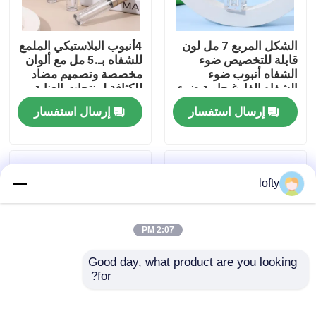
معلومات عنا
الشكل المربع 7 مل لون
4أنبوب البلاستيكي الملمع
قابلة للتخصيص ضوء
للشفاه بـ.5 مل مع ألوان
الشفاه أنبوب ضوء
مخصصة وتصميم مضاد
جولة في المعمل
الشفاه الفارغ حاوية ضوء
للكثافة لمنتجات العناية
الشفاه للشعر السائل
بالشفاه
إرسال استفسار
إرسال استفسار
رقابة جودة
اتصل بنا
lofty
أخبار
2:07 PM
Good day, what product are you looking 
حالات
for?
أنبوب ملمع شفاه 15
Customized Matte
جرام و 30 جرام مع غطاء
Finish Lipstick Tube
مصغّر زناد مرشّ