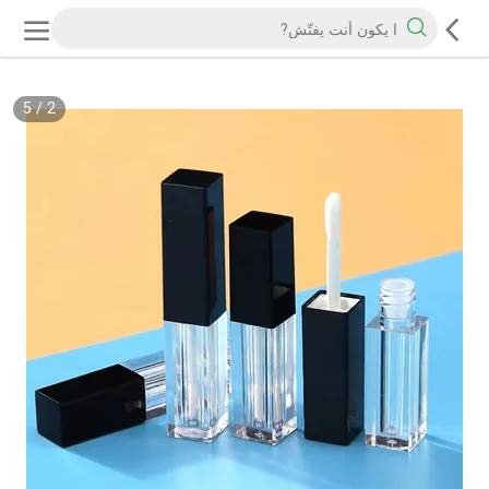
5
/
2