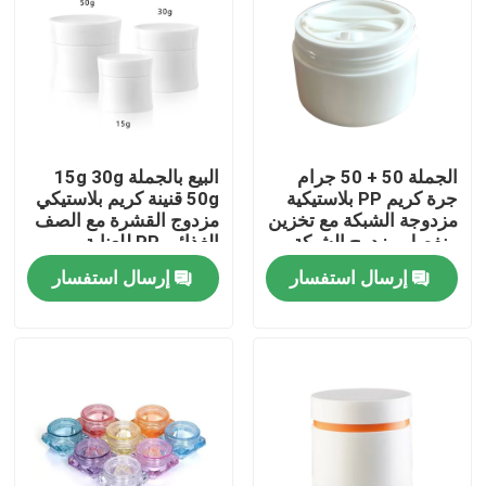
الجملة 50 + 50 جرام
البيع بالجملة 15g 30g
جرة كريم PP بلاستيكية
50g قنينة كريم بلاستيكي
مزدوجة الشبكة مع تخزين
مزدوج القشرة مع الصف
منفصل مزدوج الشبكة
الغذائي PP للعناية
لمنتجات العناية بالبشرة
بالبشرة والكريمات
إرسال استفسار
إرسال استفسار
التجميلية
بيت
منتجات
أشرطة فيديو