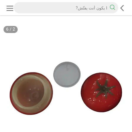
6
/
2