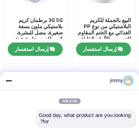
معلومات عنا
البيع بالجملة للكريم
3G 5G برطمان كريم
البلاستيكي من نوع PP
بلاستيكي ملون بسعة
الغذائي مع الختم المقاوم
صغيرة، مصل للبشرة،
جولة في المعمل
للتسرب والألوان القابلة
كريم للعين، حاوية عينة
للتخصيص للكريم
إرسال استفسار
إرسال استفسار
التجميلي
رقابة جودة
اتصل بنا
jimmy
أخبار
2:20 AM
Good day, what product are you looking 
حالات
for?
3G 5G سعة صغيرة أنواع
5g/25g/50g/80g
مختلفة PS حاوية عينة
طبقات مزدوجة كرة
مصغّر زناد مرشّ