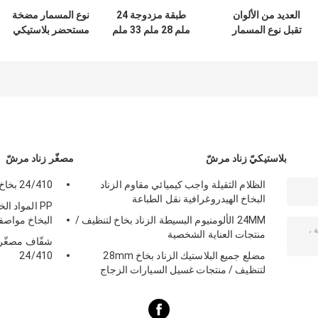
العديد من الألوان
طبقة مزدوجة 24
نوع المسمار مضخة
تقبل نوع المسمار
ملم 28 ملم 33 ملم
مستحضر بلاستيكي
مضخة مستودع
مضخة المكسرات
خارجية ربيعية 24mm
المستحضرات مع
المستديرة تقبل
28mm 32mm مع
28mm 30mm
الحقن اللون مخصص
منع التسرب
32mm 38mm
للزجاجات التجميلية
بلاستيكيّ زناد مرشّ
مصغّر زناد مرشّ
الظلام الثقيلة واجب كيميائي مقاوم الزناد
24/410 بخاخ اليد الزناد البلاستيك ألوان مختلفة
البخاخ الهيدروغرافية نقل الطباعة
PP المواد ال
24MM الألومنيوم البسيطة الزناد بخاخ لتنظيف /
البخاخ مواصف
منتجات العناية الشخصية
شفّاف مصغّر 
مضلع جميع البلاستيك الزناد بخاخ 28mm
24/410
لتنظيف / منتجات غسيل السيارات الزجاج