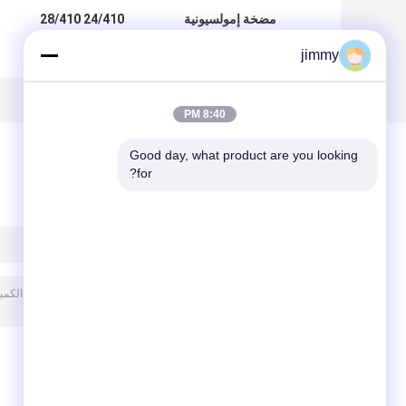
مضخة إمولسيونية
24/410 28/410
بلاستيكية صديقة
مضخة غسول اليد
jimmy
للبيئة من 24 مليمتر
البلاستيكية PP نوع
إلى 28 مليمتر مضخة
لولبي للعناية
إعادة الاستخدام
الشخصية
للمعالجة الشخصية
8:40 PM
Good day, what product are you looking 
for?
ترك رسالة