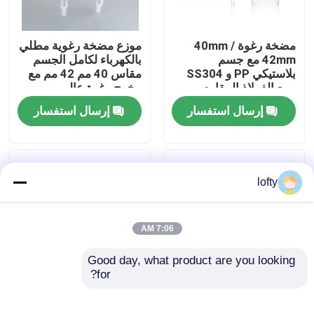
معلومات عنا
مضخة رغوة 40mm /
موزع مضخة رغوية مطلي
42mm مع جسم
بالكهرباء لكامل الجسم
بلاستيكي PP و SS304
مقاس 40 مم 42 مم مع
جولة في المعمل
ربيع الفولاذ المقاوم
مخرج رغوة عالي
للصدأ للمستحضرات
لمنظفات الوجه المتميزة
إرسال استفسار
إرسال استفسار
التجميلية
رقابة جودة
اتصل بنا
lofty
أخبار
7:06 AM
Good day, what product are you looking 
حالات
for?
موزع مضخة رغوية دقيقة
مضخة إسفنجية للرأس
بحجم 28/410 مع مادة
على شكل زهرة 43/410
مصغّر زناد مرشّ