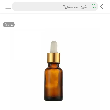
5
/
2