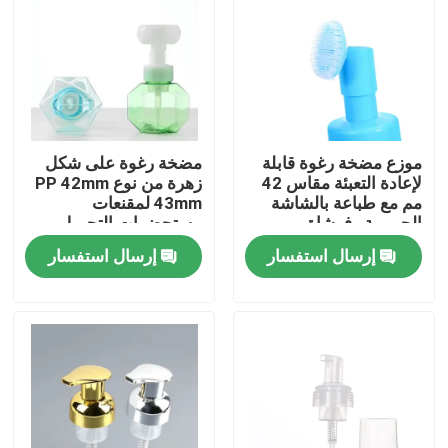
موزع مضخة رغوة قابلة
مضخة رغوة على شكل
لإعادة التعبئة مقاس 42
زهرة من نوع PP 42mm
مم مع طباعة بالشاشة
43mm لمقنعات
الحريرية وفرشاة
مستحضرات التجميل
سيليكون للعناية بالبشرة
إرسال استفسار
إرسال استفسار
بيت
منتجات
أشرطة فيديو