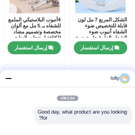
معلومات عنا
الشكل المربع 7 مل لون
4أنبوب البلاستيكي الملمع
قابلة للتخصيص ضوء
للشفاه بـ.5 مل مع ألوان
الشفاه أنبوب ضوء
مخصصة وتصميم مضاد
جولة في المعمل
الشفاه الفارغ حاوية ضوء
للكثافة لمنتجات العناية
الشفاه للشعر السائل
بالشفاه
إرسال استفسار
إرسال استفسار
رقابة جودة
اتصل بنا
lofty
أخبار
2:04 AM
Good day, what product are you looking 
حالات
for?
أنبوب ملمع شفاه 15
Customized Matte
جرام و 30 جرام مع غطاء
Finish Lipstick Tube
مصغّر زناد مرشّ