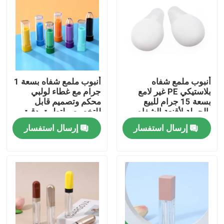
أنبوب ملمع شفاه
أنبوب ملمع شفاه بسعة 1
بلاستيكي PE غير لامع
جرام مع غطاء لولبي
بسعة 15 جرام للبيع
محكم وتصميم قابل
بالجملة لأقنعة الشفاه
للتخصيص لتطبيق دقيق
وتعبئة مستحضرات
إرسال استفسار
إرسال استفسار
التجميل
بيت
منتجات
أشرطة فيديو