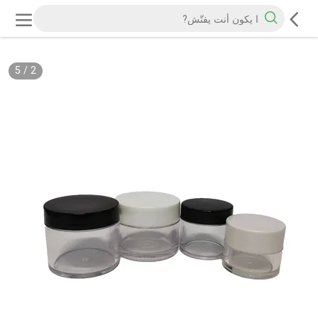
5
/
2