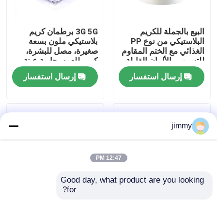
معلومات عنا
البيع بالجملة للكريم
3G 5G برطمان كريم
البلاستيكي من نوع PP
بلاستيكي ملون بسعة
الغذائي مع الختم المقاوم
صغيرة، مصل للبشرة،
جولة في المعمل
للتسرب والألوان القابلة
كريم للعين، حاوية عينة
للتخصيص للكريم
إرسال استفسار
إرسال استفسار
التجميلي
رقابة جودة
اتصل بنا
jimmy
أخبار
12:47 PM
Good day, what product are you looking 
حالات
for?
3G 5G سعة صغيرة أنواع
5g/25g/50g/80g
مختلفة PS حاوية عينة
طبقات مزدوجة كرة
مصغّر زناد مرشّ