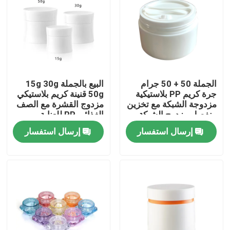
الجملة 50 + 50 جرام
البيع بالجملة 15g 30g
جرة كريم PP بلاستيكية
50g قنينة كريم بلاستيكي
مزدوجة الشبكة مع تخزين
مزدوج القشرة مع الصف
منفصل مزدوج الشبكة
الغذائي PP للعناية
لمنتجات العناية بالبشرة
بالبشرة والكريمات
إرسال استفسار
إرسال استفسار
التجميلية
بيت
منتجات
أشرطة فيديو