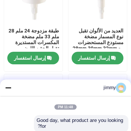
معلومات عنا
العديد من الألوان تقبل
طبقة مزدوجة 24 ملم 28
جولة في المعمل
نوع المسمار مضخة
ملم 33 ملم مضخة
مستودع المستحضرات
المكسرات المستديرة
مع 28mm 30mm 32mm
تقبل الحقن اللون
رقابة جودة
38mm
مخصص
إرسال استفسار
إرسال استفسار
اتصل بنا
jimmy
أخبار
11:48 PM
حالات
Good day, what product are you looking 
for?
مصغّر زناد مرشّ