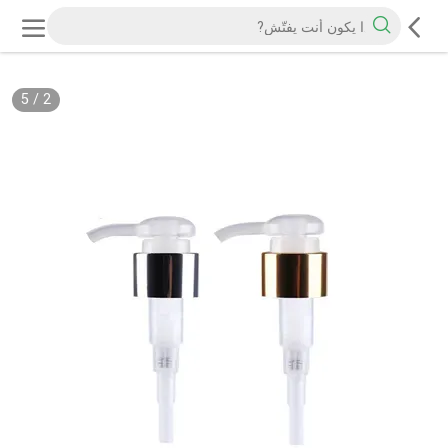
5
/
2