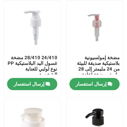
مضخة إمولسيونية
24/410 28/410 مضخة
بلاستيكية صديقة للبيئة
غسول اليد البلاستيكية PP
من 24 مليمتر إلى 28
نوع لولبي للعناية
مليمتر مضخة إعادة
الشخصية
الاستخدام للمعالجة
إرسال استفسار
إرسال استفسار
الشخصية
بيت
منتجات
أشرطة فيديو