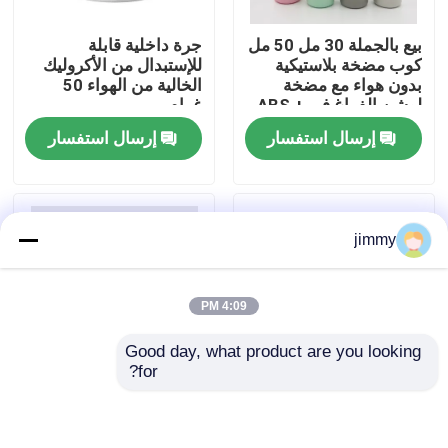
بيع بالجملة 30 مل 50 مل
جرة داخلية قابلة
معلومات عنا
كوب مضخة بلاستيكية
للإستبدال من الأكروليك
بدون هواء مع مضخة
الخالية من الهواء 50
لوشن الفراغ في ABS +
غرام
جولة في المعمل
PP ولون مخصص
إرسال استفسار
إرسال استفسار
رقابة جودة
jimmy
اتصل بنا
4:09 PM
أخبار
Good day, what product are you looking 
for?
حالات
زجاجة مضخة خالية من
زجاجة مضخة خالية من
الهواء قابلة لإعادة التعبئة
الهواء قابلة للتخصيص في
50 مل مع طباعة ملونة
15/30/50/100ml
مصغّر زناد مرشّ