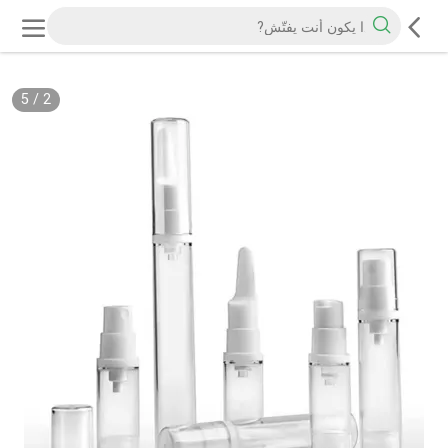
5
/
2