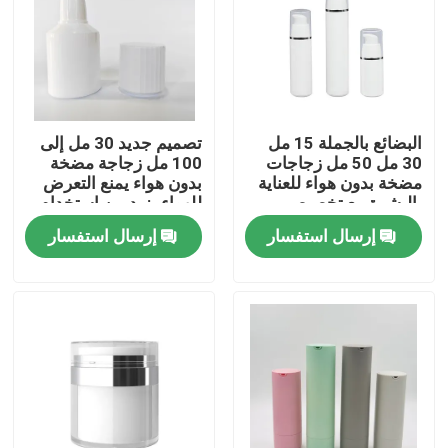
البضائع بالجملة 15 مل
تصميم جديد 30 مل إلى
30 مل 50 مل زجاجات
100 مل زجاجة مضخة
مضخة بدون هواء للعناية
بدون هواء يمنع التعرض
بالبشرة مع تخصيص
للهواء يزيد من استخدام
OEM ODM في الصف
المنتج نظيفة لا تلوث
إرسال استفسار
إرسال استفسار
الغذائي PP
الأصابع للعناية بالبشرة
بيت
منتجات
أشرطة فيديو