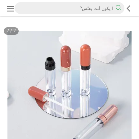
7
/
2