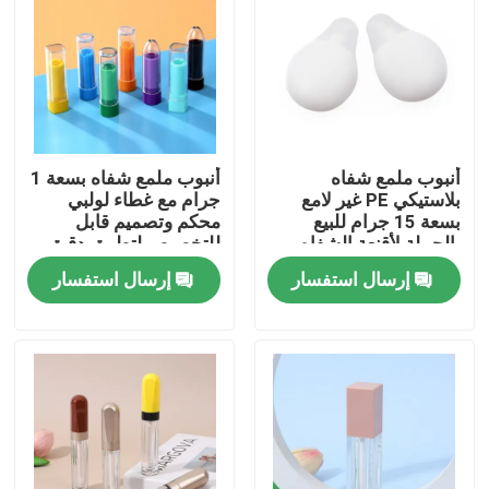
أنبوب ملمع شفاه
أنبوب ملمع شفاه بسعة 1
بلاستيكي PE غير لامع
جرام مع غطاء لولبي
بسعة 15 جرام للبيع
محكم وتصميم قابل
بالجملة لأقنعة الشفاه
للتخصيص لتطبيق دقيق
وتعبئة مستحضرات
إرسال استفسار
إرسال استفسار
التجميل
بيت
منتجات
أشرطة فيديو