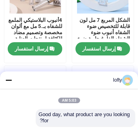
معلومات عنا
الشكل المربع 7 مل لون
4أنبوب البلاستيكي الملمع
قابلة للتخصيص ضوء
للشفاه بـ.5 مل مع ألوان
الشفاه أنبوب ضوء
مخصصة وتصميم مضاد
جولة في المعمل
الشفاه الفارغ حاوية ضوء
للكثافة لمنتجات العناية
الشفاه للشعر السائل
بالشفاه
إرسال استفسار
إرسال استفسار
رقابة جودة
اتصل بنا
lofty
أخبار
5:03 AM
Good day, what product are you looking 
حالات
for?
أنبوب ملمع شفاه 15
Customized Matte
جرام و 30 جرام مع غطاء
Finish Lipstick Tube
مصغّر زناد مرشّ