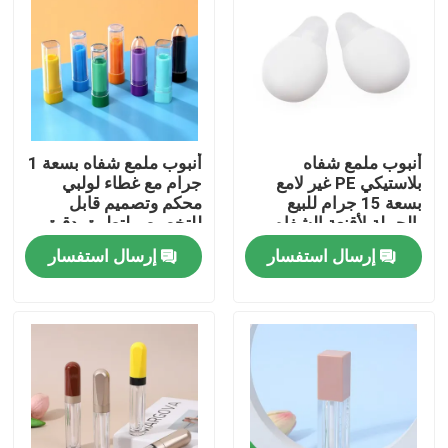
أنبوب ملمع شفاه
أنبوب ملمع شفاه بسعة 1
بلاستيكي PE غير لامع
جرام مع غطاء لولبي
بسعة 15 جرام للبيع
محكم وتصميم قابل
بالجملة لأقنعة الشفاه
للتخصيص لتطبيق دقيق
وتعبئة مستحضرات
إرسال استفسار
إرسال استفسار
التجميل
بيت
منتجات
أشرطة فيديو