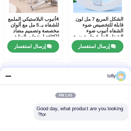
معلومات عنا
الشكل المربع 7 مل لون
4أنبوب البلاستيكي الملمع
قابلة للتخصيص ضوء
للشفاه بـ.5 مل مع ألوان
الشفاه أنبوب ضوء
مخصصة وتصميم مضاد
جولة في المعمل
الشفاه الفارغ حاوية ضوء
للكثافة لمنتجات العناية
الشفاه للشعر السائل
بالشفاه
إرسال استفسار
إرسال استفسار
رقابة جودة
اتصل بنا
lofty
أخبار
1:43 PM
Good day, what product are you looking 
حالات
for?
أنبوب ملمع شفاه 15
Customized Matte
جرام و 30 جرام مع غطاء
Finish Lipstick Tube
مصغّر زناد مرشّ