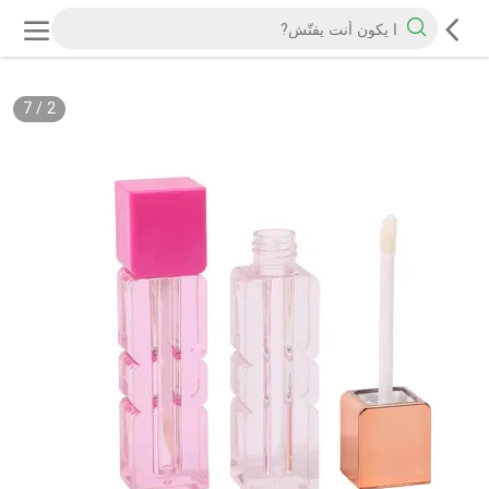
7
/
2