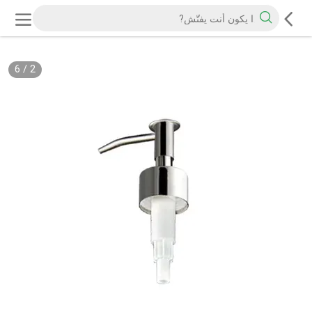
6
/
2