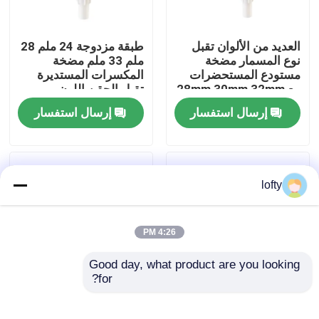
معلومات عنا
العديد من الألوان تقبل
طبقة مزدوجة 24 ملم 28
نوع المسمار مضخة
ملم 33 ملم مضخة
مستودع المستحضرات
المكسرات المستديرة
جولة في المعمل
مع 28mm 30mm 32mm
تقبل الحقن اللون
38mm
مخصص
إرسال استفسار
إرسال استفسار
رقابة جودة
اتصل بنا
lofty
أخبار
4:26 PM
Good day, what product are you looking 
حالات
for?
نوع المسمار مضخة
مضخة لوشن بلاستيكية
مستحضر بلاستيكي
برأس مصبوب غير لامع
مصغّر زناد مرشّ