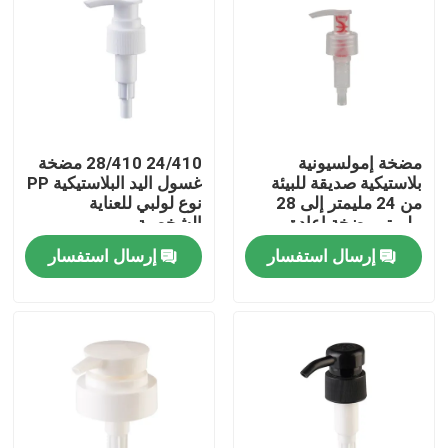
مضخة إمولسيونية
24/410 28/410 مضخة
بلاستيكية صديقة للبيئة
غسول اليد البلاستيكية PP
من 24 مليمتر إلى 28
نوع لولبي للعناية
مليمتر مضخة إعادة
الشخصية
الاستخدام للمعالجة
إرسال استفسار
إرسال استفسار
الشخصية
بيت
منتجات
أشرطة فيديو