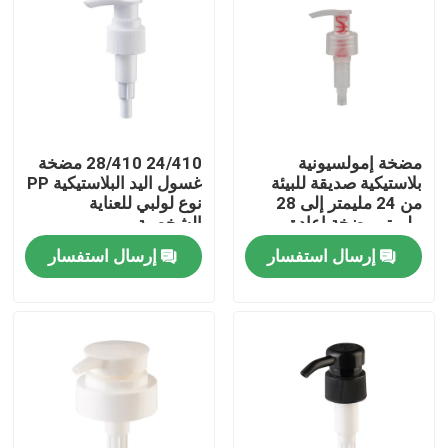
مضخة إمولسيونية
24/410 28/410 مضخة
بلاستيكية صديقة للبيئة
غسول اليد البلاستيكية PP
من 24 مليمتر إلى 28
نوع لولبي للعناية
مليمتر مضخة إعادة
الشخصية
الاستخدام للمعالجة
إرسال استفسار
إرسال استفسار
الشخصية
بيت
منتجات
أشرطة فيديو