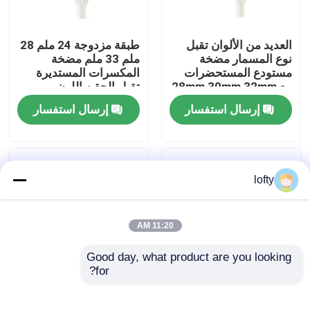
معلومات عنا
العديد من الألوان تقبل
طبقة مزدوجة 24 ملم 28
نوع المسمار مضخة
ملم 33 ملم مضخة
مستودع المستحضرات
المكسرات المستديرة
جولة في المعمل
مع 28mm 30mm 32mm
تقبل الحقن اللون
38mm
مخصص
إرسال استفسار
إرسال استفسار
رقابة جودة
اتصل بنا
lofty
أخبار
11:20 AM
Good day, what product are you looking 
حالات
for?
نوع المسمار مضخة
مضخة لوشن بلاستيكية
مستحضر بلاستيكي
برأس مصبوب غير لامع
مصغّر زناد مرشّ