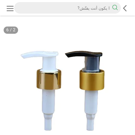
6
/
2