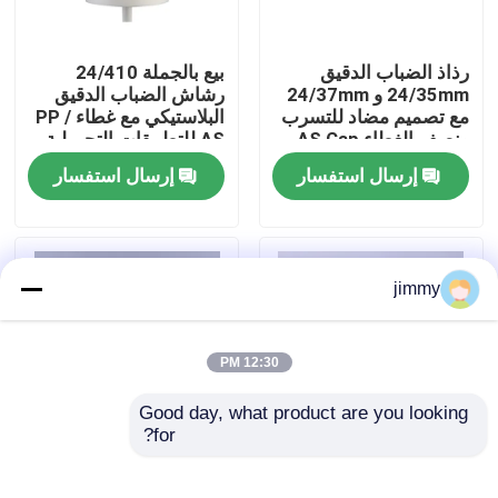
معلومات عنا
رذاذ الضباب الدقيق
بيع بالجملة 24/410
24/35mm و 24/37mm
رشاش الضباب الدقيق
مع تصميم مضاد للتسرب
البلاستيكي مع غطاء PP /
جولة في المعمل
ونصف الغطاء AS Cap
AS للتطبيقات التجميلية
الضبابية الدقيقة للغاية
إرسال استفسار
إرسال استفسار
رقابة جودة
اتصل بنا
jimmy
أخبار
12:30 PM
Good day, what product are you looking 
حالات
for?
بخاخ ضباب ناعم بتصميم
UPG 24/37mm رشاش
متعدد الخطوات 24/37
الضباب الدقيق
مصغّر زناد مرشّ