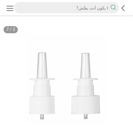
7
/
2