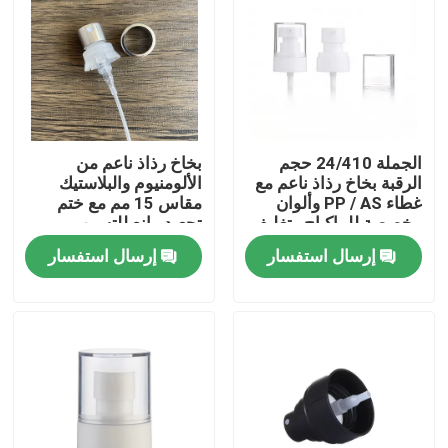
الجملة 24/410 حجم
بخاخ رذاذ ناعم من
الرقبة بخاخ رذاذ ناعم مع
الألومنيوم والبلاستيك
غطاء PP / AS وألوان
مقاس 15 مم مع ختم
مخصصة للماكياج وتغليف
تجعيد مانع للتسرب
مستحضرات التجميل
للعطور
إرسال استفسار
إرسال استفسار
بيت
منتجات
أشرطة فيديو