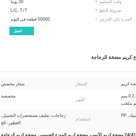
وقت التسليم:
30 يوما
شروط الدفع:
L/C، T/T
القدرة على العرض:
50000 قطعة في اليوم
اتصل
ة كريم
الشعار:
شعار مخصص
0.12+/-0.02 سم مكعب،0.2،0.3 سم
مخصصة
اللون:
ك، PP
زجاجات، تغليف مستحضرات التجميل،
استخدام:
العطور، الخ
24 مضخة كريم الأنبوب
,
مضخة كريم الموزع الشمسي
,
مضخة كريم الزجاجة