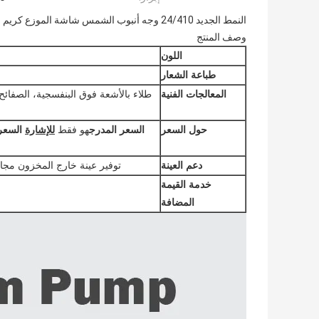
النمط الجديد 24/410 وجه أنبوب الشمس شاشة الموزع كريم مضخة للزجاجة
وصف المنتج
اللون
طباعة الشعار
طلاء بالأشعة فوق البنفسجية، الصفائح 
المعالجات الفنية
السعر المدرج
هو فقط
للإشارة
السعر 
حول السعر
توفير عينة خارج المخزون مجا
دعم العينة
خدمة القيمة
المضافة