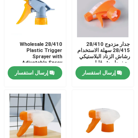
جدار مزدوج 28/410
Wholesale 28/410
28/415 سهلة الاستخدام
Plastic Trigger
رشاش الزناد البلاستيكي
Sprayer with
مع نمط رش قابل
Adjustable Spray
للتعديل ومقاومة
Mode and Leak-proof
إرسال استفسار
إرسال استفسار
الكيماويات
Design for Cleaning
(مغلق بلاستيكي مع
وضعية رش قابلة للتعديل
وتصميم مضاد للكثافة)
بيت
منتجات
أشرطة فيديو