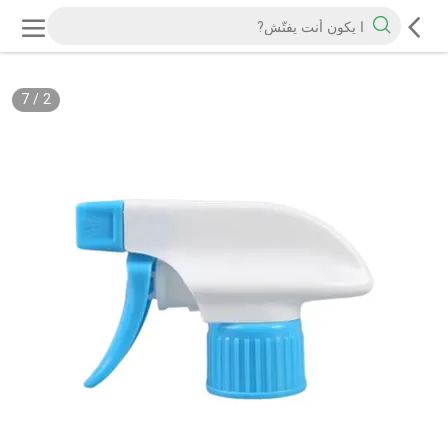
7
/
2