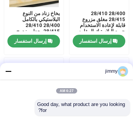
28/400 28/410
بخاخ زناد من النوع
معلومات عنا
28/415 مغلق مزروع
البلاستيكي بالكامل
قابلة لإعادة الاستخدام
28/400 28/410
جميع البلاستيك المقاوم
28/415 بجدار مزدوج
جولة في المعمل
للكيماويات رش المكابح
إرسال استفسار
إرسال استفسار
رقابة جودة
jimmy
اتصل بنا
6:27 AM
أخبار
Good day, what product are you looking 
for?
حالات
28/410 بخاخ زناد
24/410 28/410 رذاذ
بلاستيكي فوهة زناد حلول
الزناد البلاستيكي مع
تنظيف سقي زجاجات
تصميم مضاد للانسكاب
مصغّر زناد مرشّ