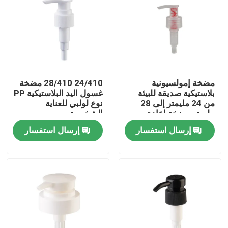
مضخة إمولسيونية
24/410 28/410 مضخة
بلاستيكية صديقة للبيئة
غسول اليد البلاستيكية PP
من 24 مليمتر إلى 28
نوع لولبي للعناية
مليمتر مضخة إعادة
الشخصية
الاستخدام للمعالجة
إرسال استفسار
إرسال استفسار
الشخصية
بيت
منتجات
أشرطة فيديو