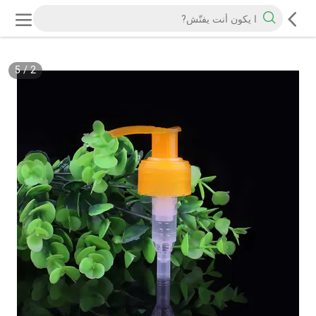
5
/
2