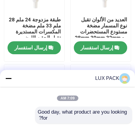
معلومات عنا
العديد من الألوان تقبل
طبقة مزدوجة 24 ملم 28
نوع المسمار مضخة
ملم 33 ملم مضخة
مستودع المستحضرات
المكسرات المستديرة
جولة في المعمل
مع 28mm 30mm 32mm
تقبل الحقن اللون
38mm
مخصص
إرسال استفسار
إرسال استفسار
رقابة جودة
اتصل بنا
LUX PACK
أخبار
7:09 AM
Good day, what product are you looking 
حالات
for?
نوع المسمار مضخة
مضخة لوشن بلاستيكية
مستحضر بلاستيكي
برأس مصبوب غير لامع
مصغّر زناد مرشّ