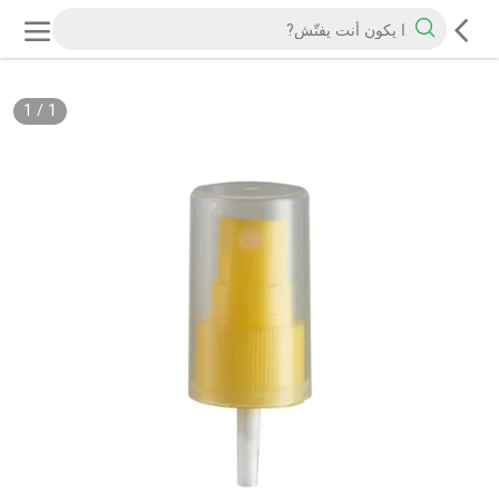
1
/
1