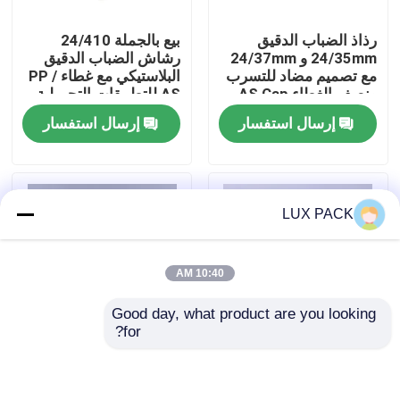
رذاذ الضباب الدقيق
بيع بالجملة 24/410
معلومات عنا
24/35mm و 24/37mm
رشاش الضباب الدقيق
مع تصميم مضاد للتسرب
البلاستيكي مع غطاء PP /
ونصف الغطاء AS Cap
AS للتطبيقات التجميلية
جولة في المعمل
الضبابية الدقيقة للغاية
إرسال استفسار
إرسال استفسار
رقابة جودة
LUX PACK
اتصل بنا
10:40 AM
أخبار
Good day, what product are you looking 
for?
حالات
بخاخ ضباب ناعم بتصميم
UPG 24/37mm رشاش
متعدد الخطوات 24/37
الضباب الدقيق
ملم مع غطاء نصف AS
البلاستيكي مع غطاء PP
مصغّر زناد مرشّ