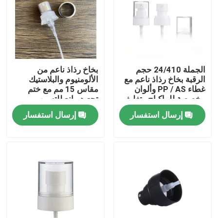
الجملة 24/410 حجم
بخاخ رذاذ ناعم من
الرقبة بخاخ رذاذ ناعم مع
الألومنيوم والبلاستيك
غطاء PP / AS وألوان
مقاس 15 مم مع ختم
مخصصة للماكياج وتغليف
تجعيد مانع للتسرب
مستحضرات التجميل
للعطور
إرسال استفسار
إرسال استفسار
بيت
منتجات
أشرطة فيديو