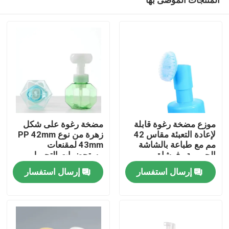
موزع مضخة رغوة قابلة
مضخة رغوة على شكل
لإعادة التعبئة مقاس 42
زهرة من نوع PP 42mm
مم مع طباعة بالشاشة
43mm لمقنعات
الحريرية وفرشاة
مستحضرات التجميل
بيت
سيليكون للعناية بالبشرة
إرسال استفسار
إرسال استفسار
منتجات
أشرطة فيديو