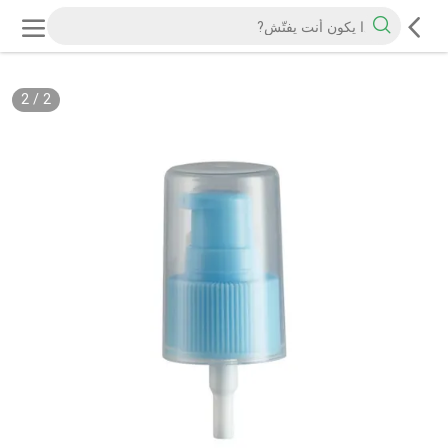
2
/
2