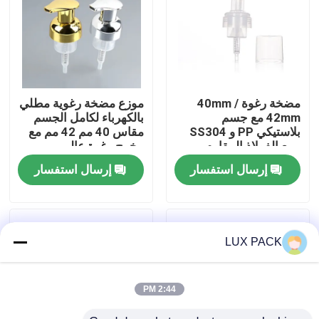
معلومات عنا
جولة في المعمل
مضخة رغوة 40mm /
موزع مضخة رغوية مطلي
42mm مع جسم
بالكهرباء لكامل الجسم
رقابة جودة
بلاستيكي PP و SS304
مقاس 40 مم 42 مم مع
ربيع الفولاذ المقاوم
مخرج رغوة عالي
للصدأ للمستحضرات
لمنظفات الوجه المتميزة
إرسال استفسار
إرسال استفسار
التجميلية
اتصل بنا
أخبار
LUX PACK
حالات
2:44 PM
مصغّر زناد مرشّ