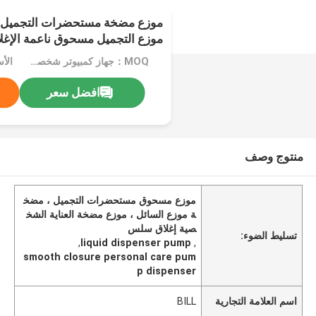
موزع مضخة مستحضرات التجميل الب
موزع التجميل مسحوق ناعمة الإغل
MOQ：جهاز كمبيوتر شخصى 1000 (منتجات اللون العادي)
افضل سعر
منتوج وصف
موزع مسحوق مستحضرات التجميل ، مضخ
ة موزع السائل ، موزع مضخة العناية الشخ
صية إغلاق سلس
تسليط الضوء:
,
liquid dispenser pump
,
smooth closure personal care pum
p dispenser
اسم العلامة التجارية
BILL