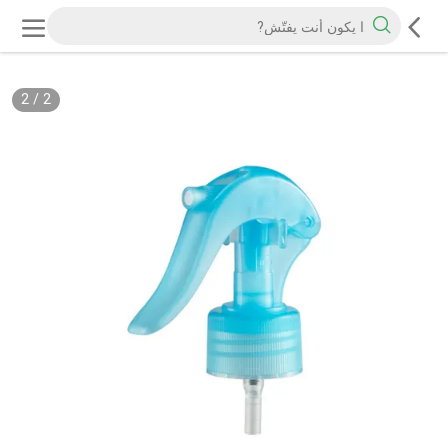
2
/
2