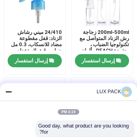
معلومات عنا
200ml-500ml زجاجة
24/410 ميني رشاش
جولة في المعمل
رش الزناد المتواصل مع
الزناد: قفل مقطوعة
تكنولوجيا الضباب ،
مضاد للانسكاب، 0.3 مل
معتمدة REACH ، ألوان
ضباب رقيق لاستخدام
رقابة جودة
مخصصة
الحديقة والصالون
إرسال استفسار
إرسال استفسار
اتصل بنا
LUX PACK
أخبار
4:19 PM
حالات
Good day, what product are you looking 
for?
مصغّر زناد مرشّ