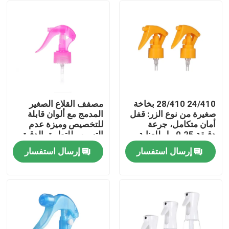
24/410 28/410 بخاخة
مصفف القلاع الصغير
صغيرة من نوع الزر: قفل
المدمج مع ألوان قابلة
أمان متكامل، جرعة
للتخصيص وميزة عدم
دقيقة 0.25 مل للعناية
التسرب للتطبيق الدقيق
الشخصية
إرسال استفسار
إرسال استفسار
بيت
منتجات
أشرطة فيديو