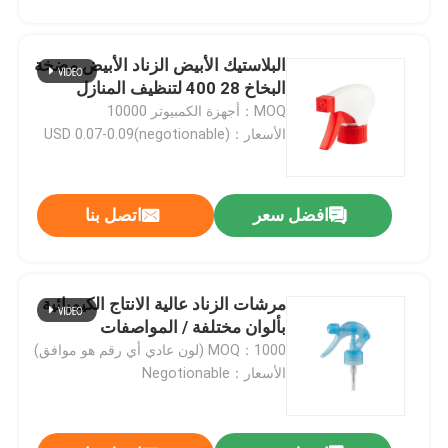
البلاستيك الأبيض الزناد الأبيض مضخة
البخاخ 28 400 لتنظيف المنازل
MOQ：أجهزة الكمبيوتر 10000
الأسعار：USD 0.07-0.09(negotionable)
افضل سعر
اتصل بنا
مرشات الزناد عالية الانتاج الكيميائية
بيت
بألوان مختلفة / المواصفات
MOQ：1000 (لون عادي أي رقم هو موافق)
الأسعار：Negotionable
منتجات
أشرطة فيديو