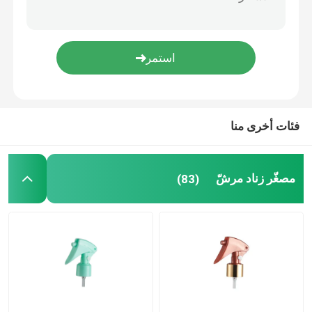
محمول يحمل 24 / 415 البلاستيك رذاذ القذف المصغر لتنظيف
28/410 رذاذ الزجاجات المزدوج الجدار البلاستيكي للحلول الزجاجة قابلة للتخصيص
بلاستيكيّ زناد مرشّ
شكل الزهور 40 / 400 مضخة رغوة PP للمغسلة بالشامبو
ألومنيوم 13mm 15mm 20mm Crimp Sprayer لعلب العطور والمستحضرات التجميلية
يد زناد مرشّ
اليد 28 / 410 PP رشاش الزناد البلاستيكي مع ألوان متعددة
مضخة مستحضرات التجميل الصيدلي
فئات أخرى منا
موزع مضخة كريم
مصغّر زناد مرشّ
(83)
زناد مضخة مرشّ
مضخة العطور البخاخ
مضخة محلول بلاستيك