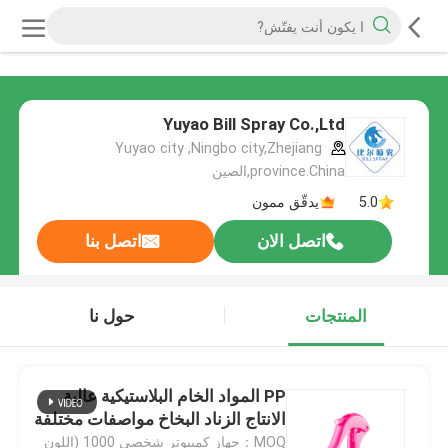
Yuyao Bill Spray Co.,Ltd
Yuyao city ,Ningbo city,Zhejiang
province.China,الصين
5.0
يدقّق ممون
اتصل الان
اتصل بنا
المنتجات
حول نا
PP المواد الخام البلاستيكية عالية
الانتاج الزناد البخاخ مواصفات مختلفة
MOQ：جهاز كمبيوتر شخصى 1000 (اللون