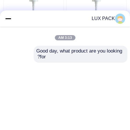
LUX PACK
24 410 مضخة معالجة
المواد الخام البلاستيكية
بيضاء ، استبدال موزع
كريم مضخة موزع 20-
مضخة كريم البلاستيك
410 مع اليسار اليمين قفل
3:13 AM
افضل سعر
افضل سعر
Good day, what product are you looking 
for?
اتصل بنا
اتصل بنا
عرض المزيد
منزل
حول نا
اتصل بنا
Desktop Site
خريطة الموقع
Privacy Policy