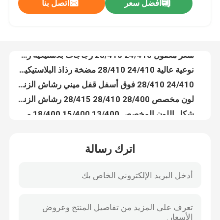
افضل سعر
اتصل بنا
رذاذ الضباب الدقيق من البلاستيك من النوع 20/410 24/410
سعر معقول 24/410 28/410 زجاجات بلاستيكية رذاذ الزناد مع مواد صديقة للبيئة التنظيف الري
معلومات عنا
نوعية عالية 24/410 28/410 مضخة رذاذ البلاستيكية القابلة للاستبدال
24/410 28/410 فوق أسفل قفل ميني رشاش الزناد مع مجموعة متنوعة من الألوان المستخدمة في المطبخ
جولة في المعمل
لون مخصص 28/400 28/410 28/415 رشاش الزناد المستخدم في الزجاجة الكيميائية لتنظيف الغسيل
شكل اللون المخصص 13/400 15/400 18/400 مضخة الرذاذ الدقيق للزجاجات
رقابة جودة
تصميم فريد 24/410 28/410 Eco Mini Head مضخة البلاستيك للزجاجات
التصميم المحمول 24/410 28/410 رشاش الزجاجات البلاستيكي لغسل الزجاجات
اتصل بنا
تصميم خاص 24/410 28/410 رشاش الزجاجات البلاستيكي لغسل الزجاجات
البلاستيك 20/410 24/410 28/410 رشاش الضباب مزدوج الطبقات بألوان مختلفة لحاويات مستحضرات التجميل
اترك رسالة
المصنع 24 / 410 مبرق ميني بلاستيكي مع ألوان متعددة للغسل
أخبار
مطبخ حديقة 28/410 PP رشاش الزناد البلاستيكي مع خيارات فوهات متعددة
مضخة كريم بلاستيكية متعددة الألوان مع غطاء بيضاوي
حالات
24 / 410 مضخة كل البلاستيك المزروعة مع شريط
18 / 410 رذاذ الضباب الدقيق جداً في المواد البلاستيكية للزجاجات القابلة لإعادة الاستخدام
مصغّر زناد مرشّ