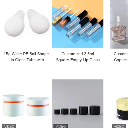
افضل سعر
افضل سعر
Custom
15g White PE Ball Shape
Customized 2.5ml
Customi
Lip Gloss Tube with
Square Empty Lip Gloss
Capacit
Customized Color and
Tube for Lip Care
with PE
Chemical Resistance
Cosmetic Container
for E
افضل سعر
افضل سعر