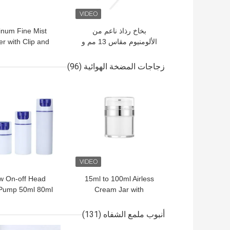
بخاخ رذاذ ناعم من
inum Fine Mist
الألومنيوم مقاس 13 مم و
r with Clip and
15 مم و 20 مم من النوع
over in Multiple
المكشكش للعطور الفاخرة
for Perfume and
زجاجات المضخة الهوائية
(96)
والعناية بالبشرة
Skincare
افضل سعر
افضل سعر
w On-off Head
15ml to 100ml Airless
Pump 50ml 80ml
Cream Jar with
irless Dispenser
Preservation of Formula
Support Colors
and Travel-friendly
أنبوب ملمع الشفاه
(131)
ilk Printing
Design for Personal Care