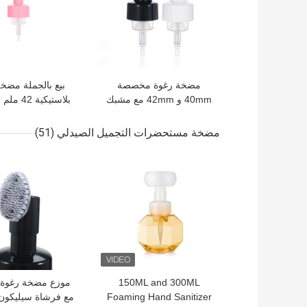
مضخة رغوة مخصصة
بيع بالجملة مضخ
40mm و 42mm مع مشبك
بلاستيكية 
مضخة فرشاة الس
مضخة مستحضرات التجميل الصيدلي
(51)
افضل سعر
افضل سعر
150ML and 300ML
Foaming Hand Sanitizer
مع فرشاة سيليكون 