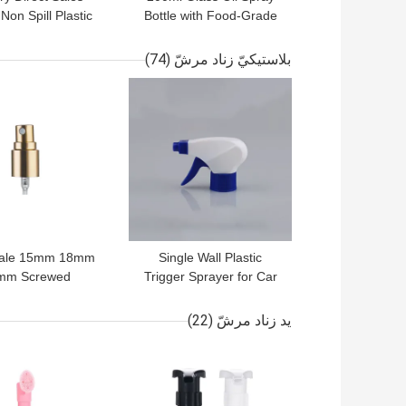
on Spill Plastic
Bottle with Food-Grade
 24/415 28/410
Material and Custom
igger Sprayer for
Colors Mini Trigger
بلاستيكيّ زناد مرشّ
(74)
 with Button Lock
Sprayer
افضل سعر
افضل سعر
ale 15mm 18mm
Single Wall Plastic
mm Screwed
Trigger Sprayer for Car
inum Perfume
and Glass Cleaning with
r with Precision
Foam Dispenser
يد زناد مرشّ
(22)
p Mechanism
افضل سعر
افضل سعر