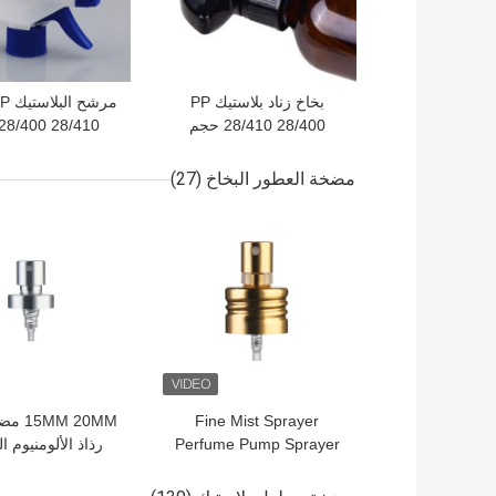
بخاخ زناد بلاستيك PP
28/410 28/400 حجم
الرقبة
الرقبة
مضخة العطور البخاخ
(27)
افضل سعر
افضل سعر
Fine Mist Sprayer
M 20MM
Perfume Pump Sprayer
رذاذ الألومنيوم 
with Corrosion Resistant
بالكهرباء مع التحك
and Reusable
في الجرعات للع