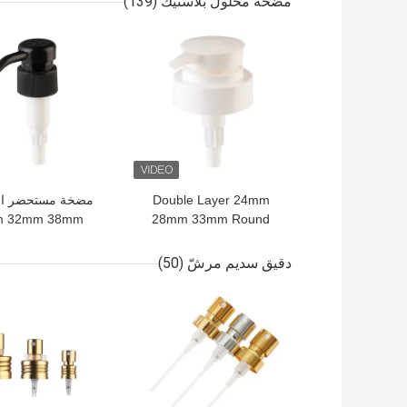
مضخة محلول بلاستيك
(139)
Recyclable Components
الشخصية
افضل سعر
افضل سعر
Double Layer 24mm
مضخة مستحضر الب
m 32mm 38mm
28mm 33mm Round
Lotion Dispenser Pump
ومضخة مستحضر ال
Accept Injection Color
مع ألوان مخصصة ل
دقيق سديم مرشّ
(50)
Customized
اللزجة
افضل سعر
افضل سعر