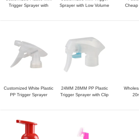
Trigger Sprayer with
Sprayer with Low Volume
Cheap N
Button Switch for
Output and Fine Mist
24/410
Portable and Precise
Spray Pattern for
Mini Tr
Application
Portable Use
Bottles
افضل سعر
افضل سعر
Customized White Plastic
24MM 28MM PP Plastic
Wholes
PP Trigger Sprayer
Trigger Sprayer with Clip
20
Pump for Glass and
and Locking Mechanism
Alum
Garden Spray
for Mist Spray
Spraye
Pum
افضل سعر
افضل سعر