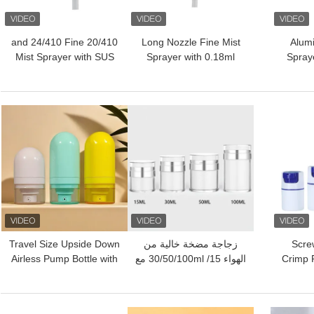
20/410 and 24/410 Fine
Long Nozzle Fine Mist
Alum
Mist Sprayer with SUS
Sprayer with 0.18ml
Spraye
304 Spring for Nasal
Output Rate and 0.12ml
Half C
Spray Pump
Dosage for Precise
Sizes 
Nasal Spray Pump
افضل سعر
افضل سعر
Scre
زجاجة مضخة خالية من
Travel Size Upside Down
Crimp 
الهواء 15/ 30/50/100ml مع
Airless Pump Bottle with
100ml A
غطاء داخلي قابلة للإزالة
Adjustable Spray Nozzle
Pump 
والخرطوشة القابلة لإعادة
and Smooth Surface for
S
التعبئة
Personal Care