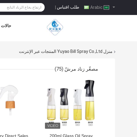
طلب اقتباس
|
Arabic
حالات
منزل
Yuyao Bill Spray Co.,Ltd المنتجات عبر الإنترنت
مصغّر زناد مرشّ
(75)
افضل سعر
افضل سعر
ry Direct Sales
200ml Glass Oil Spray