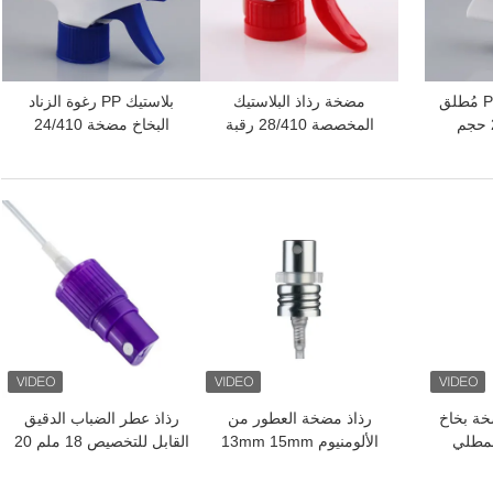
مرشح البلاستيك PP مُطلق
مضخة رذاذ البلاستيك
بلاستيك PP رغوة الزناد
28/410 28/400 حجم
المخصصة 28/410 رقبة
البخاخ مضخة 24/410
28/410
افضل سعر
افضل سعر
15M مضخة بخاخ
رذاذ مضخة العطور من
رذاذ عطر الضباب الدقيق
المطلي
الألومنيوم 13mm 15mm
القابل للتخصيص 18 ملم 20
م الدقيق
20mm مع تصميم مضاد
ملم 24 ملم
ناية
للتسرب وخيارات قابلة