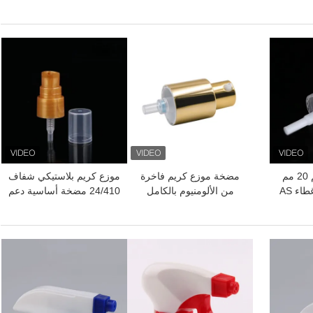
 الوجه
مزدوجة للزجاجات التجميلية
للتسرب برأس دوار 360
درجة لمستحضرات التجميل
افضل سعر
افضل سعر
موزع مضخة كريم 20 مم
مضخة موزع كريم فاخرة
موزع كريم بلاستيكي شفاف
24 مم 28 مم مع غطاء AS
من الألومنيوم بالكامل
24/410 مضخة أساسية دعم
جاجات
24/410 تستخدم لعبوات
لون مخصص
سي
العناية بالبشرة
افضل سعر
افضل سعر