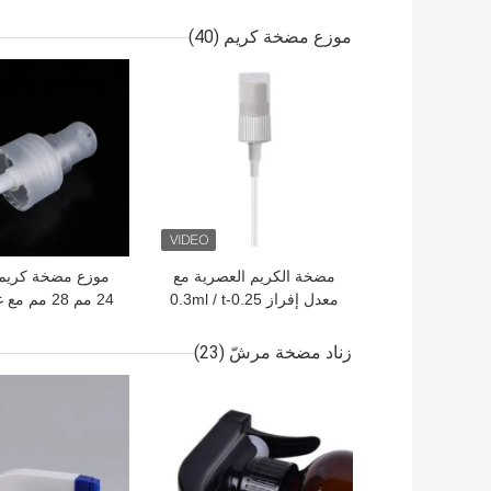
Bottle Flower Stamp
اللطيف في منظفات
Soap Dispenser Flower
موزع مضخة كريم
(40)
Soap Pump Suitable for
افضل سعر
افضل سعر
Children
مضخة الكريم العصرية مع
معدل إفراز 0.25-0.3ml / t
وأبعاد 57x32x38cm
وقفل ملتوي لز
الحجم القيا
زناد مضخة مرشّ
(23)
افضل سعر
افضل سعر