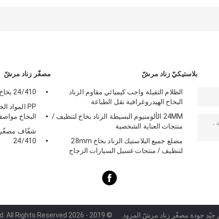
مضاد للانسكاب عبارة
رذاذ تعبئة سفلية،
الشاشة وتطبيق
عن ذرة ضبابية دقيقة
الأكثر مبيعًا، تدعم
العطور
سهلة للسفر
التخصيص
الاستخدام اليومي
بلاستيكيّ زناد مرشّ
مصغّر زناد مرشّ
الظلام الثقيلة واجب كيميائي مقاوم الزناد
24/410 بخاخ اليد الزناد البلاستيك ألوان مختلفة
البخاخ الهيدروغرافية نقل الطباعة
PP المواد ال
24MM الألومنيوم البسيطة الزناد بخاخ لتنظيف /
البخاخ مواصف
منتجات العناية الشخصية
شفّاف مصغّر 
مضلع جميع البلاستيك الزناد بخاخ 28mm
24/410
لتنظيف / منتجات غسيل السيارات الزجاج
 جيّد جودة مصغّر زناد مرشّ المزود.
© 2019 - 2026 Yuyao Bill Spray Co.,Ltd. All Rights Reserved.