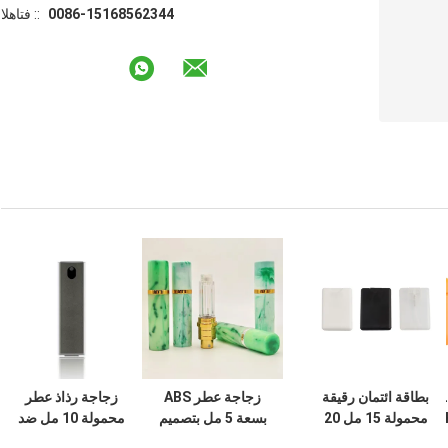
0086-15168562344
الهاتف ::
60/100/150/
بطاقة ائتمان رقيقة
زجاجة عطر ABS
زجاجة رذاذ عطر
القرص فوق الغطاء HDPE زجاجة مكيف
محمولة 15 مل 20
بسعة 5 مل بتصميم
محمولة 10 مل ضد
لبشرة
مل رذاذ زجاجة عطر
أنيق بنمط رخامي مع
التسرب لتنظيف