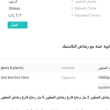
تفاصيل التغليف:
كرتون
30days
Delivery Time:
L/C, T/T
Payment Terms:
اتصل
ذ العطور
material:
glass & plastic
2ml 3ml 5ml 10ml
Capacity:
10000p
custom
,
2 مل زجاج فارغ رشاش العطور
,
5 مل زجاج فارغ رشاش العطور