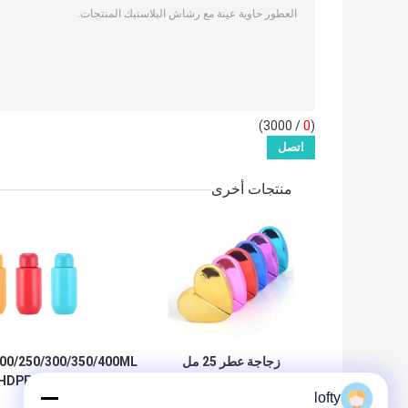
/ 3000)
0
(
منتجات أخرى
زجاجة عطر 25 مل
200/250/300/350/400ML
شكل قلب محمولة
lofty
تجميلية أنيقة رشاش
مستحضر العناية با