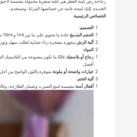
زجاجة رش عينة العطر هي علبة صغيرة محمولة مصممة لاحتواء كم
الجديدة. إليك لمحة عامة عن خصائصها،المزايا، وتستخدم:
الخصائص الرئيسية
التصميم:
الحجم المدمج:
عادة ما تحتوي على ما بين 1ml و 10ml من العطر، مما يسهل حملها.
آلية الرش:
مجهزة بمفجرة رذاذ ضبابية لطلب سهل وتوزي
المواد:
زجاج أو بلاستيك:
غالبًا ما تكون مصنوعة من البلاستيك ا
أفضل.
خيارات واضحة أو ملونة:
متوفرة باللون الواضح من أجل ا
آلية الختم:
أقفال آمنة:
مصممة لمنع التسرب وضمان الطازجة، وغالبا 