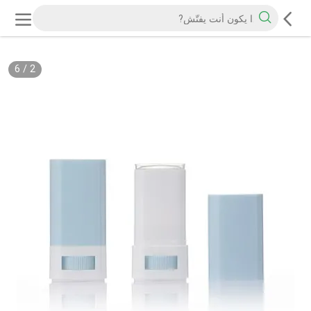
6
/
2