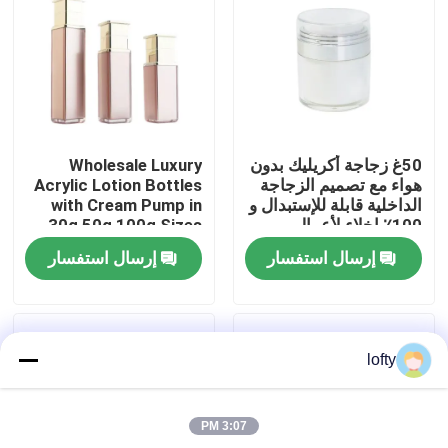
معلومات عنا
جولة في المعمل
50غ زجاجة أكريليك بدون
Wholesale Luxury
رقابة جودة
هواء مع تصميم الزجاجة
Acrylic Lotion Bottles
الداخلية قابلة للإستبدال و
with Cream Pump in
100٪ إخلاء لأعمال
30g 50g 100g Sizes
الرعاية الجلدية الممتازة
for Cosmetic
اتصل بنا
إرسال استفسار
إرسال استفسار
Packaging
أخبار
lofty
حالات
3:07 PM
مصغّر زناد مرشّ