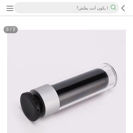
5
/
2