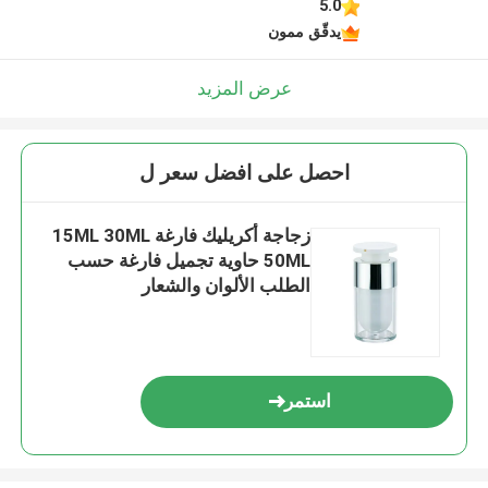
5.0
يدقّق ممون
عرض المزيد
احصل على افضل سعر ل
زجاجة أكريليك فارغة 15ML 30ML
50ML حاوية تجميل فارغة حسب
الطلب الألوان والشعار
استمر