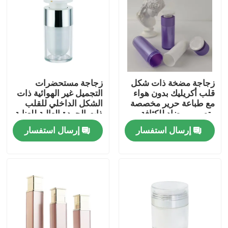
زجاجة مضخة ذات شكل
زجاجة مستحضرات
قلب أكريليك بدون هواء
التجميل غير الهوائية ذات
مع طباعة حرير مخصصة
الشكل الداخلي للقلب
وتصميم مضاد للكثافة
ذات الجودة العالية للعناية
للفصل التجميلي
بالبشرة قابلة للتخصيص
إرسال استفسار
إرسال استفسار
في 15 مل 30 مل 50 مل
بيت
منتجات
أشرطة فيديو