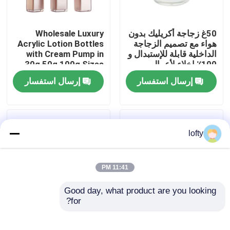
معلومات عنا
50غ زجاجة أكريليك بدون
Wholesale Luxury
هواء مع تصميم الزجاجة
Acrylic Lotion Bottles
الداخلية قابلة للإستبدال و
with Cream Pump in
جولة في المعمل
100٪ إخلاء لأعمال
30g 50g 100g Sizes
الرعاية الجلدية الممتازة
for Cosmetic
إرسال استفسار
إرسال استفسار
Packaging
رقابة جودة
اتصل بنا
lofty
أخبار
11:41 PM
Good day, what product are you looking 
حالات
for?
الجملة الفاخرة 15ML
قنينة الكريم الاكريليك
30ML و 50ML خالية
الخالية من الهواء 50G
مصغّر زناد مرشّ