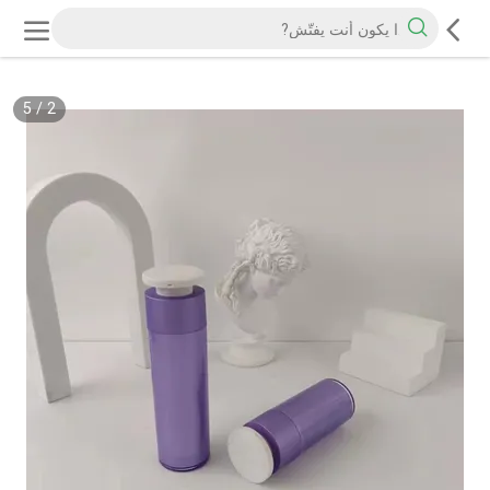
5
/
2